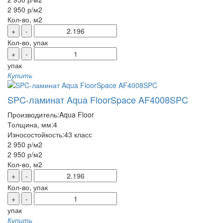
2 950 р
/м2
Кол-во, м2
+
-
Кол-во, упак
+
-
упак
Купить
SPC-ламинат Aqua FloorSpace AF4008SPC
Производитель:
Aqua Floor
Толщина, мм:
4
Износостойкость:
43 класс
2 950 р
/м2
2 950 р
/м2
Кол-во, м2
+
-
Кол-во, упак
+
-
упак
Купить