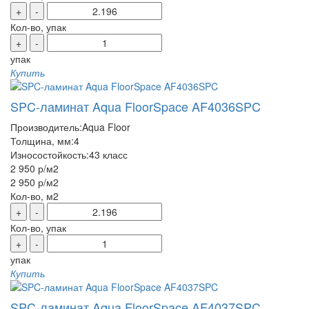
+
-
Кол-во, упак
+
-
упак
Купить
SPC-ламинат Aqua FloorSpace AF4036SPC
Производитель:
Aqua Floor
Толщина, мм:
4
Износостойкость:
43 класс
2 950 р
/м2
2 950 р
/м2
Кол-во, м2
+
-
Кол-во, упак
+
-
упак
Купить
SPC-ламинат Aqua FloorSpace AF4037SPC