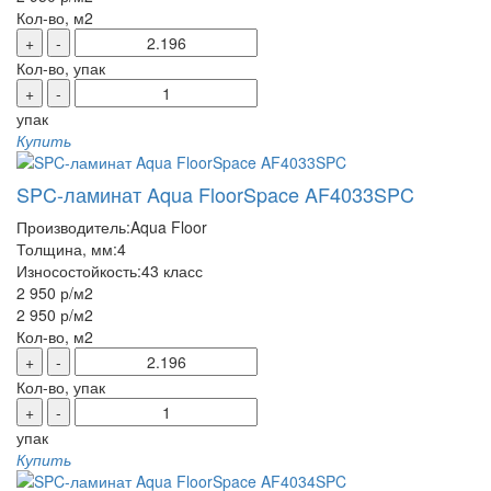
Кол-во, м2
+
-
Кол-во, упак
+
-
упак
Купить
SPC-ламинат Aqua FloorSpace AF4033SPC
Производитель:
Aqua Floor
Толщина, мм:
4
Износостойкость:
43 класс
2 950 р
/м2
2 950 р
/м2
Кол-во, м2
+
-
Кол-во, упак
+
-
упак
Купить