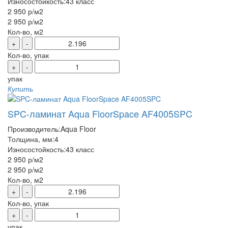
Износостойкость:
43 класс
2 950 р
/м2
2 950 р
/м2
Кол-во, м2
+
-
Кол-во, упак
+
-
упак
Купить
SPC-ламинат Aqua FloorSpace AF4005SPC
Производитель:
Aqua Floor
Толщина, мм:
4
Износостойкость:
43 класс
2 950 р
/м2
2 950 р
/м2
Кол-во, м2
+
-
Кол-во, упак
+
-
упак