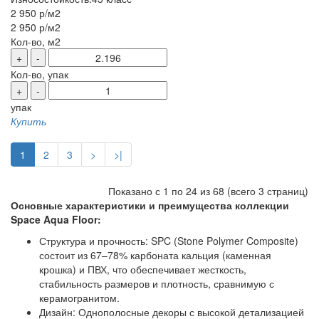
2 950 р
/м2
2 950 р
/м2
Кол-во, м2
+
-
Кол-во, упак
+
-
упак
Купить
1
2
3
>
>|
Показано с 1 по 24 из 68 (всего 3 страниц)
Основные характеристики и преимущества коллекции
Space Aqua Floor:
Структура и прочность: SPC (Stone Polymer Composite)
состоит из 67–78% карбоната кальция (каменная
крошка) и ПВХ, что обеспечивает жесткость,
стабильность размеров и плотность, сравнимую с
керамогранитом.
Дизайн: Однополосные декоры с высокой детализацией