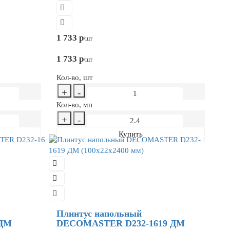
1 733 р
/шт
1 733 р
/шт
Кол-во, шт
+
-
Кол-во, мп
+
-
Купить
Плинтус напольный
 ДМ
DECOMASTER D232-1619 ДМ