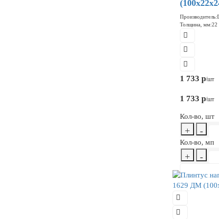
(100x22x
Производитель:
Толщина, мм:
22
1 733 р
/шт
1 733 р
/шт
Кол-во, шт
+
-
Кол-во, мп
+
-