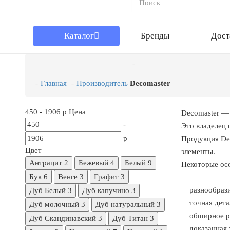
Каталог
Бренды
Дост
Главная
Производитель
Decomaster
450
-
1906
р
Цена
Decomaster — 
-
Это владелец 
р
Продукция Dec
Цвет
элементы.
Антрацит
2
Бежевый
4
Белый
9
Некоторые ос
Бук
6
Венге
3
Графит
3
разнообразие
Дуб Белый
3
Дуб капучино
3
точная детал
Дуб молочный
3
Дуб натуральный
3
обширное раз
Дуб Скандинавский
3
Дуб Титан
3
доказанная э