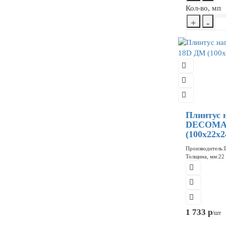
Кол-во, мп
+
-
Плинтус 
DECOMAS
(100x22x2
Производитель:
Толщина, мм:
22
1 733 р
/шт