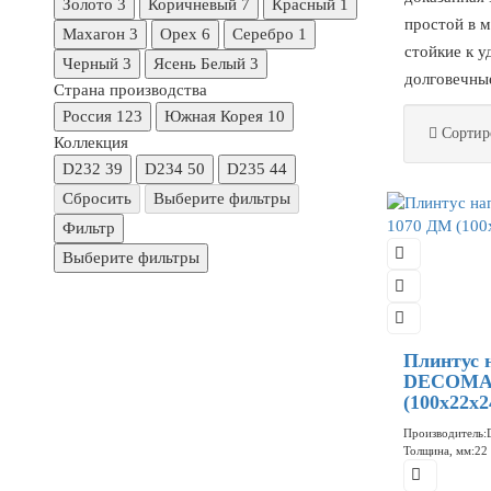
Золото
3
Коричневый
7
Красный
1
простой в мо
Махагон
3
Орех
6
Серебро
1
стойкие к уд
Черный
3
Ясень Белый
3
долговечные 
Страна производства
Россия
123
Южная Корея
10
Сортир
Коллекция
D232
39
D234
50
D235
44
Сбросить
Выберите фильтры
Фильтр
Выберите фильтры
Плинтус 
DECOMAS
(100x22x2
Производитель:
Толщина, мм:
22