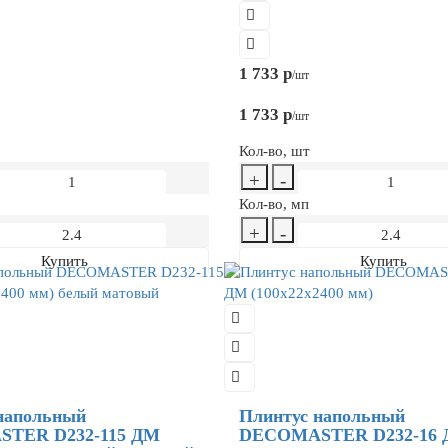
1 733 р
/шт
1 733 р
/шт
Кол-во, шт
+
-
Кол-во, мп
+
-
Купить
Купить
напольный
Плинтус напольный
TER D232-115 ДМ
DECOMASTER D232-16