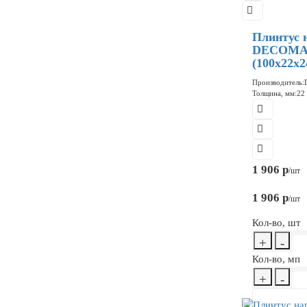
Плинтус 
DECOMAS
(100x22x2
Производитель:
Толщина, мм:
22
1 906 р
/шт
1 906 р
/шт
Кол-во, шт
+
-
Кол-во, мп
+
-