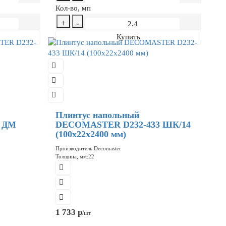
Кол-во, мп
+
-
Купить
Плинтус напольный
 ДМ
DECOMASTER D232-433 ШК/14
(100x22x2400 мм)
Производитель:
Decomaster
Толщина, мм:
22
1 733 р
/шт