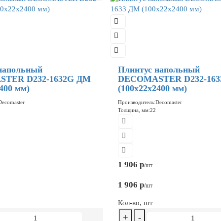
напольный
Плинтус напольный
TER D232-1632G ДМ
DECOMASTER D232-163
400 мм)
(100x22x2400 мм)
Decomaster
Производитель:
Decomaster
Толщина, мм:
22
1 906 р
/шт
1 906 р
/шт
Кол-во, шт
+
-