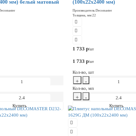
2400 мм) белый матовый
(100x22x2400 мм)
Decomaster
Производитель:
Decomaster
Толщина, мм:
22
1 733 р
/шт
1 733 р
/шт
Кол-во, шт
+
-
Кол-во, мп
+
-
Купить
Купить