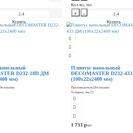
Кол-во, мп
+
-
Купить
Купить
напольный
Плинтус напольный
TER D232-18D ДМ
DECOMASTER D232-433
400 мм)
(100x22x2400 мм)
Decomaster
Производитель:
Decomaster
Толщина, мм:
22
1 733 р
/шт