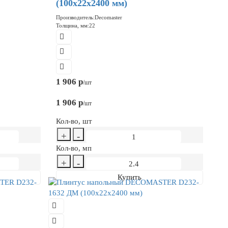
(100x22x2400 мм)
Производитель:
Decomaster
Толщина, мм:
22
1 906 р
/шт
1 906 р
/шт
Кол-во, шт
+
-
Кол-во, мп
+
-
Купить