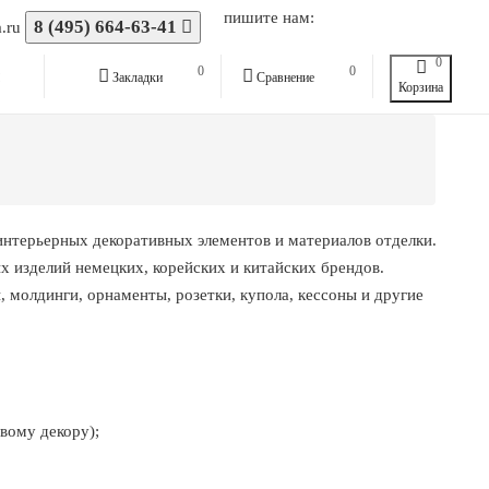
пишите нам:
8 (495) 664-63-41
.ru
0
0
0
ы
Закладки
Сравнение
Корзина
интерьерных декоративных элементов и материалов отделки.
х изделий немецких, корейских и китайских брендов.
 молдинги, орнаменты, розетки, купола, кессоны и другие
вому декору);