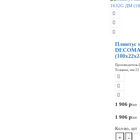
Плинтус 
DECOMAS
(100x22x2
Производитель:
Толщина, мм:
22
1 906 р
/шт
1 906 р
/шт
Кол-во, шт
+
-