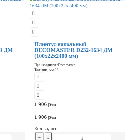
Плинтус напольный
3 ДМ
DECOMASTER D232-1634 ДМ
(100x22x2400 мм)
Производитель:
Decomaster
Толщина, мм:
22
1 906 р
/шт
1 906 р
/шт
Кол-во, шт
+
-