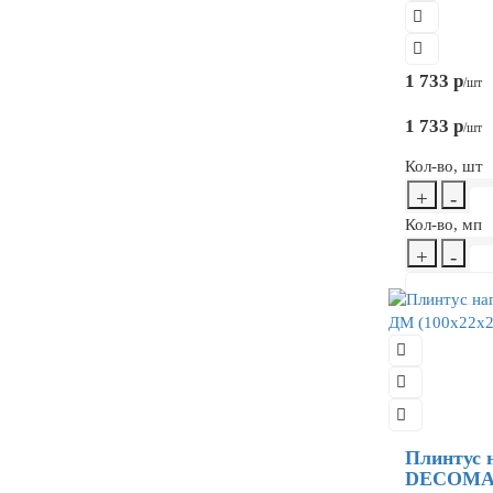
1 733 р
/шт
1 733 р
/шт
Кол-во, шт
+
-
Кол-во, мп
+
-
Плинтус 
DECOMAS