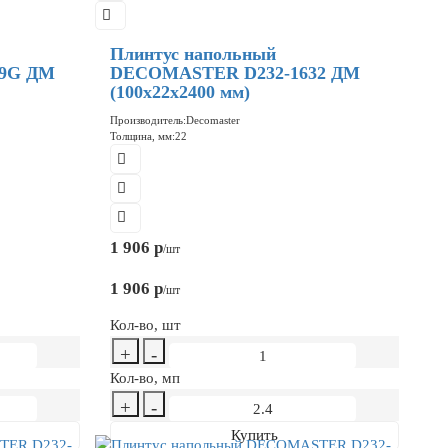
Плинтус напольный
9G ДМ
DECOMASTER D232-1632 ДМ
(100x22x2400 мм)
Производитель:
Decomaster
Толщина, мм:
22
1 906 р
/шт
1 906 р
/шт
Кол-во, шт
+
-
Кол-во, мп
+
-
Купить