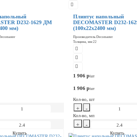
напольный
Плинтус напольный
TER D232-1629 ДМ
DECOMASTER D232-162
400 мм)
(100x22x2400 мм)
Decomaster
Производитель:
Decomaster
Толщина, мм:
22
1 906 р
/шт
1 906 р
/шт
Кол-во, шт
+
-
Кол-во, мп
+
-
Купить
Купить