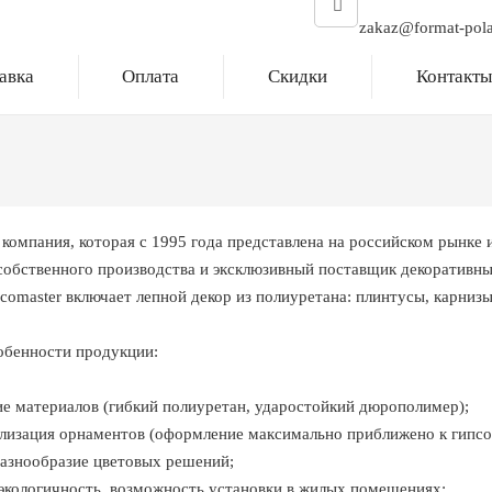
zakaz@format-pola
авка
Оплата
Скидки
Контакт
компания, которая с 1995 года представлена на российском рынке 
собственного производства и эксклюзивный поставщик декоративны
omaster включает лепной декор из полиуретана: плинтусы, карнизы,
обенности продукции:
 материалов (гибкий полиуретан, ударостойкий дюрополимер);
изация орнаментов (оформление максимально приближено к гипсо
нообразие цветовых решений;
кологичность, возможность установки в жилых помещениях;