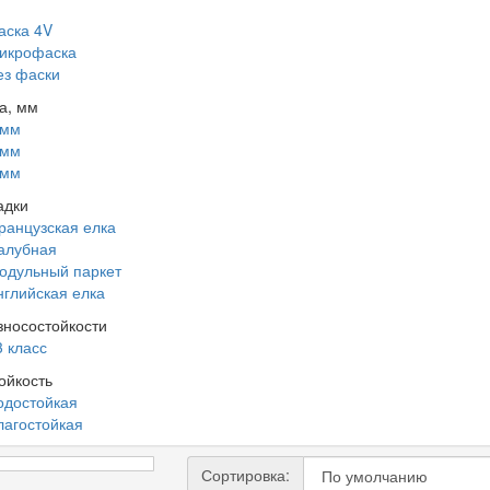
аска 4V
икрофаска
ез фаски
а, мм
 мм
 мм
 мм
адки
ранцузская елка
алубная
одульный паркет
нглийская елка
зносостойкости
3 класс
ойкость
одостойкая
лагостойкая
Сортировка: