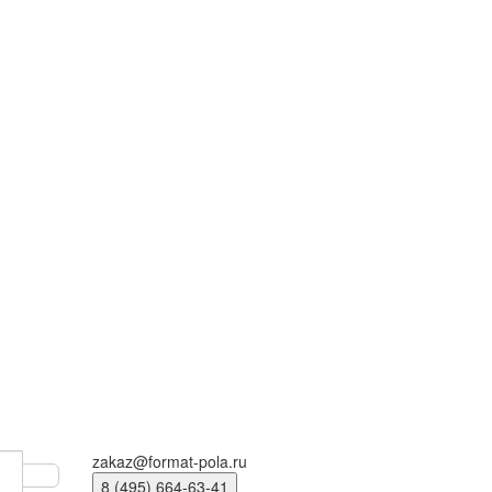
zakaz@format-pola.ru
8 (495) 664-63-41