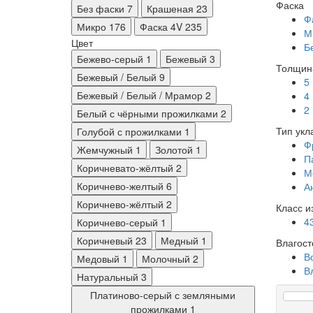
Фаска
Без фаски
7
Крашеная
23
Ф
Микро
176
Фаска 4V
235
М
Цвет
Б
Бежево-серый
1
Бежевый
3
Толщин
Бежевый / Белый
9
5
Бежевый / Белый / Мрамор
2
4
2
Белый с чёрными прожилками
2
Тип укл
Голубой с прожилками
1
Ф
Жемчужный
1
Золотой
1
П
Коричневато-жёлтый
2
М
Коричнево-желтый
6
А
Коричнево-жёлтый
2
Класс и
4
Коричнево-серый
1
Коричневый
23
Медный
1
Влагост
В
Медовый
1
Молочный
2
В
Натуральный
3
Платиново-серый с земляными
прожилками
1