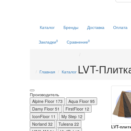
Каталог
Бренды
Доставка
Оплата
0
0
Закладки
Сравнение
LVT-Плитк
Главная
Каталог
Производитель
Alpine Floor
173
Aqua Floor
95
Damy Floor
51
FirstFloor
12
IconFloor
11
My Step
12
Norland
32
Tulesna
22
LVT-плитк