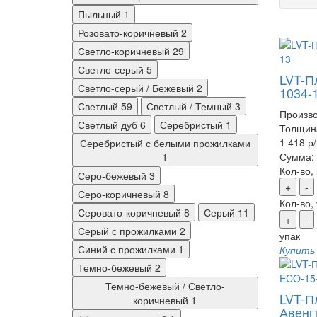
Пыльный
1
Розовато-коричневый
2
Светло-коричневый
29
Светло-серый
5
LVT-Пл
Светло-серый / Бежевый
2
1034-
Светлый
59
Светлый / Темный
3
Произво
Светлый дуб
6
Серебристый
1
Толщин
1 418 р
Серебристый с белыми прожилками
Сумма:
1
Кол-во,
Серо-бежевый
3
+
-
Серо-коричневый
8
Кол-во,
Серовато-коричневый
8
Серый
11
+
-
Серый с прожилками
2
упак
Синий с прожилками
1
Купить
Темно-бежевый
2
Темно-бежевый / Светло-
LVT-Пл
коричневый
1
Авенг