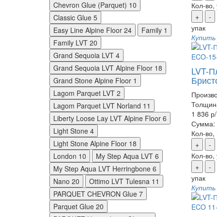
Chevron Glue (Parquet)
10
Кол-во,
+
-
Classic Glue
5
упак
Easy Line Alpine Floor
24
Family
1
Купить
Family LVT
20
Grand Sequoia LVT
4
Grand Sequoia LVT Alpine Floor
18
LVT-Пл
Брист
Grand Stone Alpine Floor
1
Lagom Parquet LVT
2
Произво
Толщин
Lagom Parquet LVT Norland
11
1 836 р
Liberty Loose Lay LVT Alpine Floor
6
Сумма:
Light Stone
4
Кол-во,
Light Stone Alpine Floor
18
+
-
Кол-во,
London
10
My Step Aqua LVT
6
+
-
My Step Aqua LVT Herringbone
6
упак
Nano
20
Ottimo LVT Tulesna
11
Купить
PARQUET CHEVRON Glue
7
Parquet Glue
20