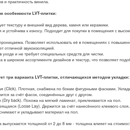
в и практичность винила.
е особенности LVT-плитки:
 текстуру и внешний вид дерева, камня или керамики.
 устойчива к износу. Подходит для покупки в помещения с высоко
ницаема. Позволяет использовать её в помещениях с повышенно
 отличной звукоизоляцией.
уходе и не требует специальных средств для чистки.
в широком ассортименте дизайнов и текстур, что позволяет подоб
ет три варианта LVT-плитки, отличающихся методом укладки:
(Click). Плотная, снабжена по бокам фигурными фасками. Уклад
жится за счёт фасок, соединённых друг с другом.
Dry back). Похожа на мягкий ламинат, приклеивается на пол.
аяся (Loose Lay). Держится за счёт нанесённого клеевого слоя,
снимают и укладывают материал на пол.
а выпускается толщиной от 2 до 8 мм - толщина влияет на стоимос