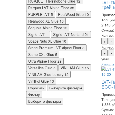
PARQUET Herringbone Glue
12
LVT-Пл
Грей 
Parquet LVT Alpine Floor
35
PURPLE LVT
5
RealWood Glue
10
Произво
Толщин
Realwood XL Glue
10
2 143 р
Sequoia Alpine Floor
12
Сумма:
Sigrid LVT
1
Sigrid LVT Norland
21
Кол-во,
Space Nuts XL Glue
10
+
-
Кол-во,
Stone Premium LVT Alpine Floor
8
+
-
Stone XXL Glue
5
упак
Ultra Alpine Floor
29
Купить
Versailles Glue
5
VINILAM Glue
15
VINILAM Glue Luxury
12
LVT-Пл
VinilPol Glue
13
ECO-1
Сбросить
Выберите фильтры
Произво
Фильтр
Толщин
Выберите фильтры
1 836 р
Сумма:
Кол-во,