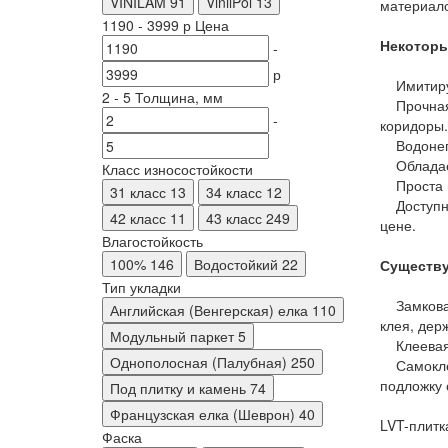
VINILAM
91
VinilPol
13
материало
1190
-
3999
р
Цена
Некоторы
-
р
Имитирует
2
-
5
Толщина, мм
Прочная и
-
коридоры.
Водонепро
Обладает
Класс износостойкости
Проста в 
31 класс
13
34 класс
12
Доступна 
42 класс
11
43 класс
249
цене.
Влагостойкость
100%
146
Водостойкий
22
Существу
Тип укладки
Замковая 
Английская (Венгерская) елка
110
клея, дер
Модульный паркет
5
Клеевая (
Однополосная (Палубная)
250
Самоклеящ
подложку 
Под плитку и камень
74
Французская елка (Шеврон)
40
LVT-плитк
Фаска