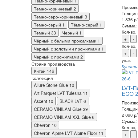
Тёмно-коричневый
1
Произво
Темно-коричневый
2
Толщин
Темно-серо-коричневый
3
1 836 р
Темно-серый
1
Тёмно-серый
1
Сумма:
Кол-во,
Темный
33
Черный
1
+
-
Чёрный с белыми прожилками
1
Кол-во,
Черный с золотыми прожилками
1
+
-
Черный с прожилками
2
упак
Страна производства
Купить
Китай
146
Коллекция
Allure Stone Glue
10
LVT-Пл
ECO 2
Art Parquet LVT Tulesna
11
Ascent
10
BLACK LVT
6
Произво
Толщин
CERAMO VINILAM Glue
29
2 090 р
CERAMO VINILAM XXL Glue
6
Сумма:
Chevron
10
Кол-во,
Chevron Alpine LVT Alpine Floor
11
+
-