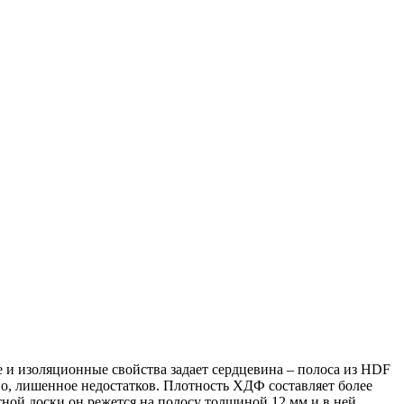
е и изоляционные свойства задает сердцевина – полоса из HDF
ево, лишенное недостатков. Плотность ХДФ составляет более
етной доски он режется на полосу толщиной 12 мм и в ней