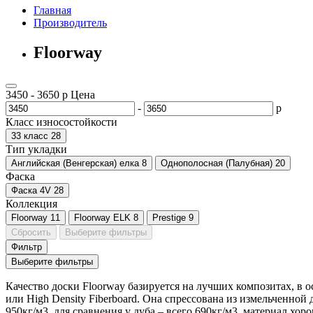
Главная
Производитель
Floorway
3450
-
3650
р
Цена
-
р
Класс износостойкости
33 класс
28
Тип укладки
Английская (Венгерская) елка
8
Однополосная (Палубная)
20
Фаска
Фаска 4V
28
Коллекция
Floorway
11
Floorway ELK
8
Prestige
9
Сбросить
Выберите фильтры
Фильтр
Выберите фильтры
Качество доски Floorway базируется на лучших композитах, в 
или High Density Fiberboard. Она спрессована из измельченно
950кг/м3, для сравнения у дуба – всего 690кг/м3, материал хо