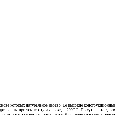
основе которых натуральное дерево. Ее высокие конструкционны
й древесины при температурах порядка 200ОС. По сути – это дер
рошо пилится, сверлится, фрезеруется. Для ламинированной парк