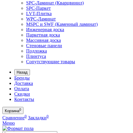
SPC-Ламинат (Кварцвинил)
SPC-Паркет
LVT-Плитка
WPC-Ламинат
MSPC и SWF (Каменный ламинат)
Инженерная доска
Паркетная доска
Массивная доска
Стеновые панели
Подложка
Плинтуса
Сопутствующие товары
Назад
Бренды
Доставка
Оплата
Скидки
Контакты
0
Корзина
0
0
Сравнение
Закладки
Меню