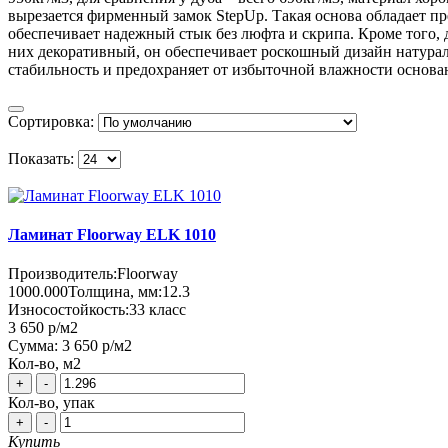
вырезается фирменный замок StepUp. Такая основа обладает п
обеспечивает надежный стык без люфта и скрипа. Кроме того, 
них декоративный, он обеспечивает роскошный дизайн натурал
стабильность и предохраняет от избыточной влажности основ
Сортировка:
Показать:
Ламинат Floorway ELK 1010
Производитель:
Floorway
1000.000
Толщина, мм:
12.3
Износостойкость:
33 класс
3 650 р
/м2
Сумма:
3 650 р
/м2
Кол-во, м2
+
-
Кол-во, упак
+
-
Купить