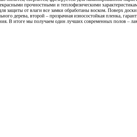
рекрасными прочностными и теплофизическими характеристиками
для защиты от влаги все замки обработаны воском. Поверх доски
ьного дерева, второй – прозрачная износостойкая пленка, гара
ания. В итоге мы получаем один лучших современных полов – л