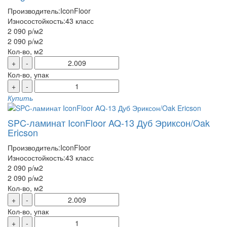
Производитель:
IconFloor
Износостойкость:
43 класс
2 090 р
/м2
2 090 р
/м2
Кол-во, м2
+
-
Кол-во, упак
+
-
Купить
SPC-ламинат IconFloor AQ-13 Дуб Эриксон/Oak
Ericson
Производитель:
IconFloor
Износостойкость:
43 класс
2 090 р
/м2
2 090 р
/м2
Кол-во, м2
+
-
Кол-во, упак
+
-