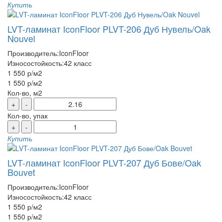
Купить
LVT-ламинат IconFloor PLVT-206 Дуб Нувель/Oak
Nouvel
Производитель:
IconFloor
Износостойкость:
42 класс
1 550 р
/м2
1 550 р
/м2
Кол-во, м2
+
-
Кол-во, упак
+
-
Купить
LVT-ламинат IconFloor PLVT-207 Дуб Бове/Oak
Bouvet
Производитель:
IconFloor
Износостойкость:
42 класс
1 550 р
/м2
1 550 р
/м2