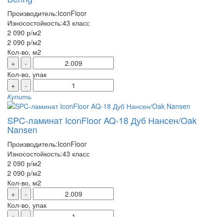
Производитель:
IconFloor
Износостойкость:
43 класс
2 090 р
/м2
2 090 р
/м2
Кол-во, м2
+
-
Кол-во, упак
+
-
Купить
SPC-ламинат IconFloor AQ-18 Дуб Нансен/Oak
Nansen
Производитель:
IconFloor
Износостойкость:
43 класс
2 090 р
/м2
2 090 р
/м2
Кол-во, м2
+
-
Кол-во, упак
+
-