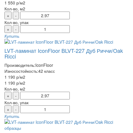
1 550 р
/м2
Кол-во, м2
+
-
Кол-во, упак
+
-
Купить
LVT-ламинат IconFloor BLVT-227 Дуб Риччи/Oak
Ricci
Производитель:
IconFloor
Износостойкость:
42 класс
1 190 р
/м2
1 190 р
/м2
Кол-во, м2
+
-
Кол-во, упак
+
-
Купить