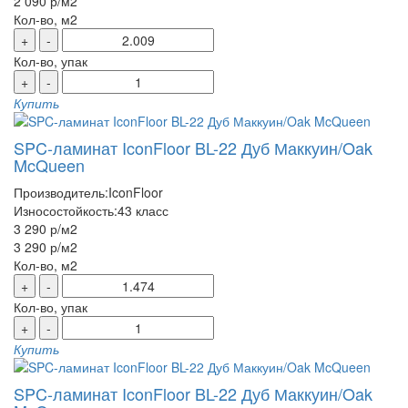
2 090 р
/м2
Кол-во, м2
+
-
Кол-во, упак
+
-
Купить
SPC-ламинат IconFloor BL-22 Дуб Маккуин/Oak
McQueen
Производитель:
IconFloor
Износостойкость:
43 класс
3 290 р
/м2
3 290 р
/м2
Кол-во, м2
+
-
Кол-во, упак
+
-
Купить
SPC-ламинат IconFloor BL-22 Дуб Маккуин/Oak