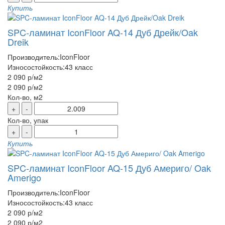
Купить
SPC-ламинат IconFloor AQ-14 Дуб Дрейк/Oak
Dreik
Производитель:
IconFloor
Износостойкость:
43 класс
2 090 р
/м2
2 090 р
/м2
Кол-во, м2
+
-
Кол-во, упак
+
-
Купить
SPC-ламинат IconFloor AQ-15 Дуб Америго/ Oak
Amerigo
Производитель:
IconFloor
Износостойкость:
43 класс
2 090 р
/м2
2 090 р
/м2