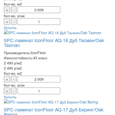
Кол-во, м2
+
-
Кол-во, упак
+
-
Купить
SPC-ламинат IconFloor AQ-16 Дуб Тасман/Oak
Tasman
Производитель:
IconFloor
Износостойкость:
43 класс
2 490 р
/м2
2 490 р
/м2
Кол-во, м2
+
-
Кол-во, упак
+
-
Купить
SPC-ламинат IconFloor AQ-17 Дуб Беринг/Oak
Bering