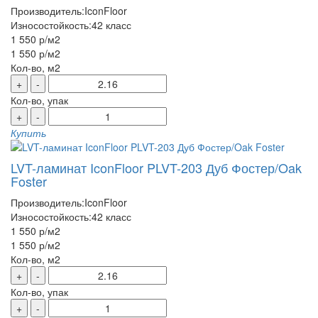
Производитель:
IconFloor
Износостойкость:
42 класс
1 550 р
/м2
1 550 р
/м2
Кол-во, м2
+
-
Кол-во, упак
+
-
Купить
LVT-ламинат IconFloor PLVT-203 Дуб Фостер/Oak
Foster
Производитель:
IconFloor
Износостойкость:
42 класс
1 550 р
/м2
1 550 р
/м2
Кол-во, м2
+
-
Кол-во, упак
+
-