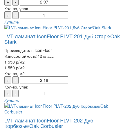
+
-
Кол-во, упак
+
-
Купить
LVT-ламинат IconFloor PLVT-201 Дуб Старк/Oak
Stark
Производитель:
IconFloor
Износостойкость:
42 класс
1 550 р
/м2
1 550 р
/м2
Кол-во, м2
+
-
Кол-во, упак
+
-
Купить
LVT-ламинат IconFloor PLVT-202 Дуб
Корбюзье/Oak Corbusier