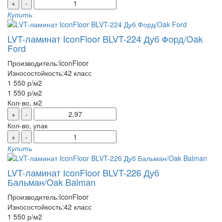
+
-
Купить
LVT-ламинат IconFloor BLVT-224 Дуб Форд/Oak
Ford
Производитель:
IconFloor
Износостойкость:
42 класс
1 550 р
/м2
1 550 р
/м2
Кол-во, м2
+
-
Кол-во, упак
+
-
Купить
LVT-ламинат IconFloor BLVT-226 Дуб
Бальман/Oak Balman
Производитель:
IconFloor
Износостойкость:
42 класс
1 550 р
/м2