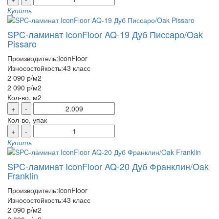
Купить
SPC-ламинат IconFloor AQ-19 Дуб Писсаро/Oak
Pissaro
Производитель:
IconFloor
Износостойкость:
43 класс
2 090 р
/м2
2 090 р
/м2
Кол-во, м2
+
-
Кол-во, упак
+
-
Купить
SPC-ламинат IconFloor AQ-20 Дуб Франклин/Oak
Franklin
Производитель:
IconFloor
Износостойкость:
43 класс
2 090 р
/м2