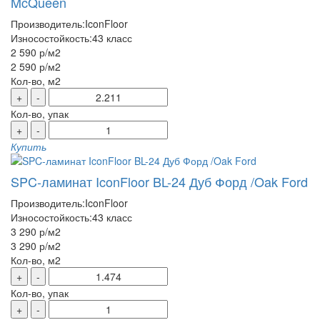
McQueen
Производитель:
IconFloor
Износостойкость:
43 класс
2 590 р
/м2
2 590 р
/м2
Кол-во, м2
+
-
Кол-во, упак
+
-
Купить
SPC-ламинат IconFloor BL-24 Дуб Форд /Oak Ford
Производитель:
IconFloor
Износостойкость:
43 класс
3 290 р
/м2
3 290 р
/м2
Кол-во, м2
+
-
Кол-во, упак
+
-