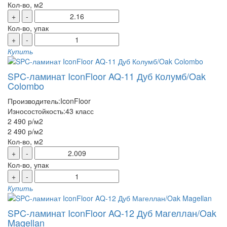
Кол-во, м2
+
-
Кол-во, упак
+
-
Купить
SPC-ламинат IconFloor AQ-11 Дуб Колумб/Oak
Colombo
Производитель:
IconFloor
Износостойкость:
43 класс
2 490 р
/м2
2 490 р
/м2
Кол-во, м2
+
-
Кол-во, упак
+
-
Купить
SPC-ламинат IconFloor AQ-12 Дуб Магеллан/Oak
Magellan