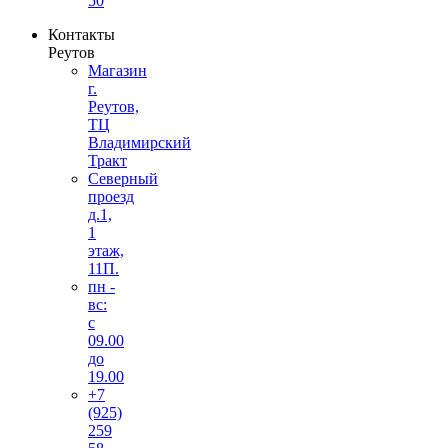
50
Контакты
Реутов
Магазин
г.
Реутов,
ТЦ
Владимирский
Тракт
Северный
проезд
д.1,
1
этаж,
11П.
пн -
вс:
с
09.00
до
19.00
+7
(925)
259