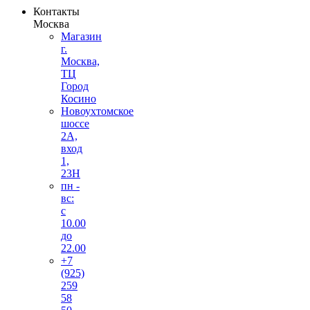
Контакты
Москва
Магазин
г.
Москва,
ТЦ
Город
Косино
Новоухтомское
шоссе
2А,
вход
1,
23Н
пн -
вс:
с
10.00
до
22.00
+7
(925)
259
58