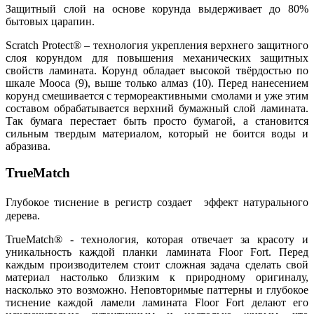
Защитный слой на основе корунда выдерживает до 80%
бытовых царапин.
Scratch Protect® – технология укрепления верхнего защитного
слоя корундом для повышения механических защитных
свойств ламината. Корунд обладает высокой твёрдостью по
шкале Мооса (9), выше только алмаз (10). Перед нанесением
корунд смешивается с термореактивными смолами и уже этим
составом обрабатывается верхний бумажный слой ламината.
Так бумага перестает быть просто бумагой, а становится
сильным твердым материалом, который не боится воды и
абразива.
TrueMatch
Глубокое тиснение в регистр создает эффект натурального
дерева.
TrueMatch® - технология, которая отвечает за красоту и
уникальность каждой планки ламината Floor Fort. Перед
каждым производителем стоит сложная задача сделать свой
материал настолько близким к природному оригиналу,
насколько это возможно. Неповторимые паттерны и глубокое
тиснение каждой ламели ламината Floor Fort делают его