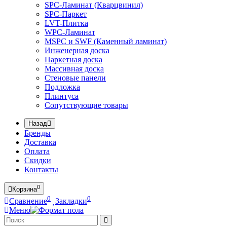
SPC-Ламинат (Кварцвинил)
SPC-Паркет
LVT-Плитка
WPC-Ламинат
MSPC и SWF (Каменный ламинат)
Инженерная доска
Паркетная доска
Массивная доска
Стеновые панели
Подложка
Плинтуса
Сопутствующие товары
Назад
Бренды
Доставка
Оплата
Скидки
Контакты
0
Корзина
0
0
Сравнение
Закладки
Меню