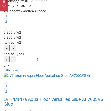
Производитель:
Aqua Floor
Толщина, мм:
2.5
Износостойкость:
43 класс
3 200 р
/м2
3 200 р
/м2
Кол-во, м2
+
-
Кол-во, упак
+
-
упак
Купить
LVT-плитка Aqua Floor Versailles Glue AF7003VS
Glue