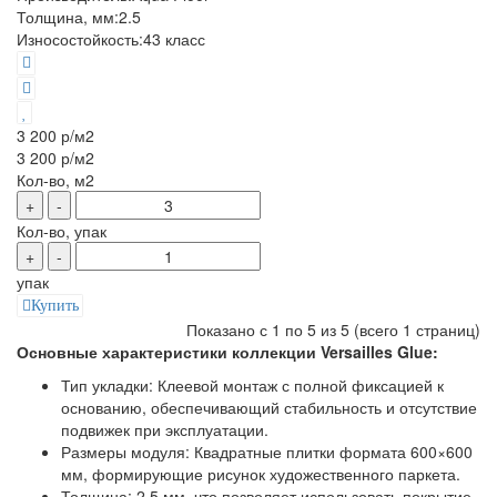
Толщина, мм:
2.5
Износостойкость:
43 класс
3 200 р
/м2
3 200 р
/м2
Кол-во, м2
+
-
Кол-во, упак
+
-
упак
Купить
Показано с 1 по 5 из 5 (всего 1 страниц)
Основные характеристики коллекции Versailles Glue:
Тип укладки: Клеевой монтаж с полной фиксацией к
основанию, обеспечивающий стабильность и отсутствие
подвижек при эксплуатации.
Размеры модуля: Квадратные плитки формата 600×600
мм, формирующие рисунок художественного паркета.
Толщина: 2,5 мм, что позволяет использовать покрытие