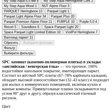
My Step Aqua 6,5 мм
8
My Step Aqua Herringbone Cork
2
My Step Aqua Wood
1
NUT Alpine Floor
3
PARQUET Herringbone
13
Parquet Light
1
Parquet Light Alpine Floor
34
Parquet Plus
20
Parquet Premium Alpine Floor
11
PURPLE
10
Purple 5.0
4
Resort
5
Soundless
6
Space Parquet Light
20
Space Parquet Light Limited Edition
10
VinilPol Herringbone
7
Валланд паркет
11
Сбросить
Выберите фильтры
Фильтр
Выберите фильтры
SPC ламинат (каменно-полимерная плитка) в укладке
«английская / венгерская ёлка»
— это прочное, 100%
водостойкое напольное покрытие, имитирующее паркет.
Состоит из жёсткой SPC-плиты (67–78% карбоната кальция),
обладает высокой износостойкостью (32–43 класс) и подходит
для жилых и коммерческих помещений, включая кухни и
ванные комнаты. Прямоугольные планки укладываются под
углом 90° друг к другу, образуя классический ёлочный
рисунок.
Цвет