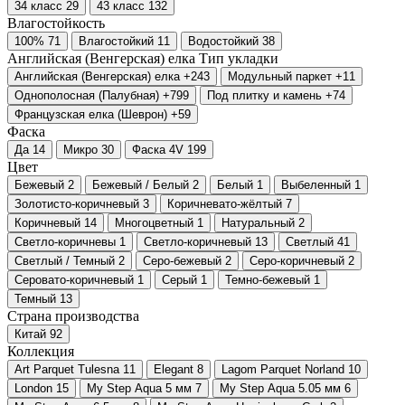
34 класс
29
43 класс
132
Влагостойкость
100%
71
Влагостойкий
11
Водостойкий
38
Английская (Венгерская) елка
Тип укладки
Английская (Венгерская) елка
+243
Модульный паркет
+11
Однополосная (Палубная)
+799
Под плитку и камень
+74
Французская елка (Шеврон)
+59
Фаска
Да
14
Микро
30
Фаска 4V
199
Цвет
Бежевый
2
Бежевый / Белый
2
Белый
1
Выбеленный
1
Золотисто-коричневый
3
Коричневато-жёлтый
7
Коричневый
14
Многоцветный
1
Натуральный
2
Светло-коричневы
1
Светло-коричневый
13
Светлый
41
Светлый / Темный
2
Серо-бежевый
2
Серо-коричневый
2
Серовато-коричневый
1
Серый
1
Темно-бежевый
1
Темный
13
Страна производства
Китай
92
Коллекция
Art Parquet Tulesna
11
Elegant
8
Lagom Parquet Norland
10
London
15
My Step Aqua 5 мм
7
My Step Aqua 5.05 мм
6