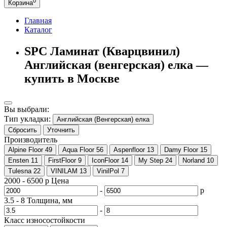
0
Корзина
Главная
Каталог
SPC Ламинат (Кварцвинил)
Английская (венгерская) елка —
купить в Москве
Вы выбрали:
Тип укладки:
Английская (Венгерская) елка
Сбросить
Уточнить
Производитель
Alpine Floor
49
Aqua Floor
56
Aspenfloor
13
Damy Floor
15
Ensten
11
FirstFloor
9
IconFloor
14
My Step
24
Norland
10
Tulesna
22
VINILAM
13
VinilPol
7
2000
-
6500
р
Цена
-
р
3.5
-
8
Толщина, мм
-
Класс износостойкости