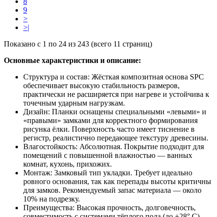
8
9
>
>|
Показано с 1 по 24 из 243 (всего 11 страниц)
Основные характеристики и описание:
Структура и состав: Жёсткая композитная основа SPC
обеспечивает высокую стабильность размеров,
практически не расширяется при нагреве и устойчива к
точечным ударным нагрузкам.
Дизайн: Планки оснащены специальными «левыми» и
«правыми» замками для корректного формирования
рисунка ёлки. Поверхность часто имеет тиснение в
регистр, реалистично передающее текстуру древесины.
Влагостойкость: Абсолютная. Покрытие подходит для
помещений с повышенной влажностью — ванных
комнат, кухонь, прихожих.
Монтаж: Замковый тип укладки. Требует идеально
ровного основания, так как перепады высоты критичны
для замков. Рекомендуемый запас материала — около
10% на подрезку.
Преимущества: Высокая прочность, долговечность,
совместимость с системами тёплого пола (до +28° C),