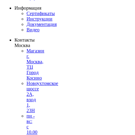
Информация
Сертификаты
Инструкции
Документация
Видео
Контакты
Москва
Магазин
г.
Москва,
ТЦ
Город
Косино
Новоухтомское
шоссе
2А,
вход
1,
23Н
пн -
вс:
с
10.00