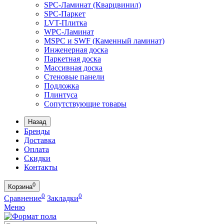
SPC-Ламинат (Кварцвинил)
SPC-Паркет
LVT-Плитка
WPC-Ламинат
MSPC и SWF (Каменный ламинат)
Инженерная доска
Паркетная доска
Массивная доска
Стеновые панели
Подложка
Плинтуса
Сопутствующие товары
Назад
Бренды
Доставка
Оплата
Скидки
Контакты
0
Корзина
0
0
Сравнение
Закладки
Меню