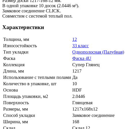
Размер доски 1217-168-12 мм.
В одной упаковке 10 досок (2.0446 м²).
Замковое соединение CLICK.
Совместим с системой теплый пол.
Характеристики
Толщина, мм
12
Износостойкость
33 класс
Тип укладки
Однополосная (Палубная)
Фаска
Фаска 4U
Коллекция
Супер Глянец
Длина, мм
1217
Использование с теплыми полами
Да
Количество в упаковке, шт
10
Основа
HDF
Площадь упаковки, м2
2.0446
Поверхность
Глянцевая
Размеры, мм
1217x168x12
Способ укладки
Замковое соединение
Ширина, мм
168
Склад
Склад 12