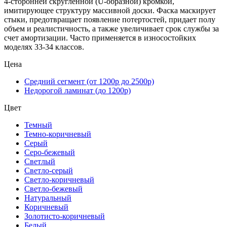
4-сторонней скругленной (U-образной) кромкой,
имитирующее структуру массивной доски. Фаска маскирует
стыки, предотвращает появление потертостей, придает полу
объем и реалистичность, а также увеличивает срок службы за
счет амортизации. Часто применяется в износостойких
моделях 33-34 классов.
Цена
Средний сегмент (от 1200р до 2500р)
Недорогой ламинат (до 1200р)
Цвет
Темный
Темно-коричневый
Серый
Серо-бежевый
Светлый
Светло-серый
Светло-коричневый
Светло-бежевый
Натуральный
Коричневый
Золотисто-коричневый
Белый