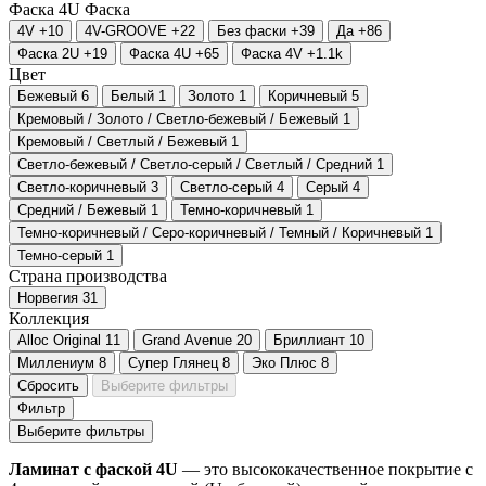
Фаска 4U
Фаска
4V
+10
4V-GROOVE
+22
Без фаски
+39
Да
+86
Фаска 2U
+19
Фаска 4U
+65
Фаска 4V
+1.1
k
Цвет
Бежевый
6
Белый
1
Золото
1
Коричневый
5
Кремовый / Золото / Светло-бежевый / Бежевый
1
Кремовый / Светлый / Бежевый
1
Светло-бежевый / Светло-серый / Светлый / Средний
1
Светло-коричневый
3
Светло-серый
4
Серый
4
Средний / Бежевый
1
Темно-коричневый
1
Темно-коричневый / Серо-коричневый / Темный / Коричневый
1
Темно-серый
1
Страна производства
Норвегия
31
Коллекция
Alloc Original
11
Grand Avenue
20
Бриллиант
10
Миллениум
8
Супер Глянец
8
Эко Плюс
8
Сбросить
Выберите фильтры
Фильтр
Выберите фильтры
Ламинат с фаской 4U
— это высококачественное покрытие с