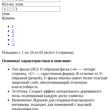
Кол-во, упак
+
-
упак
Купить
1
2
3
>
>|
Показано с 1 по 24 из 65 (всего 3 страниц)
Основные характеристики и описание:
Тип фаски (4U): U-образная фаска («4» — четыре
стороны, «U» — скругленная форма). В отличие от V-
образной (резкой), U-фаска обычно имеет более толстый
защитный слой, обеспечивающий отличную
влагостойкость.
Эстетика: Создает эффект натурального деревянного
пола, подчеркивая каждую доску (ламель).
Назначение: Идеален для создания благородного
интерьера, подходит для помещений с высокой
проходимостью.