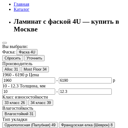
Главная
Каталог
Ламинат с фаской 4U — купить в
Москве
Вы выбрали:
Фаска:
Фаска 4U
Сбросить
Уточнить
Производитель
Alloc
31
Most Floor
34
1960
-
6190
р
Цена
-
р
10
-
12.3
Толщина, мм
-
Класс износостойкости
33 класс
26
34 класс
39
Влагостойкость
Влагостойкий
31
Тип укладки
Однополосная (Палубная)
49
Французская елка (Шеврон)
8