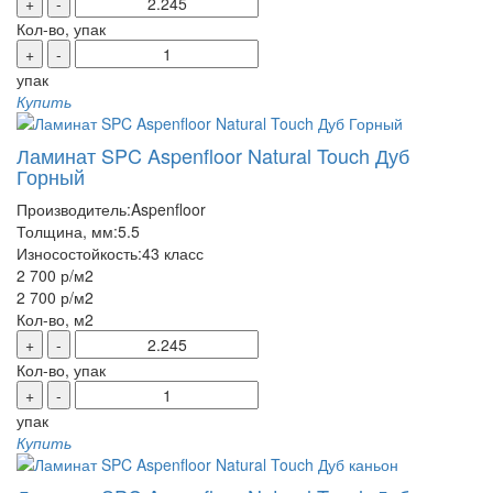
+
-
Кол-во, упак
+
-
упак
Купить
Ламинат SPC Aspenfloor Natural Touch Дуб
Горный
Производитель:
Aspenfloor
Толщина, мм:
5.5
Износостойкость:
43 класс
2 700 р
/м2
2 700 р
/м2
Кол-во, м2
+
-
Кол-во, упак
+
-
упак
Купить