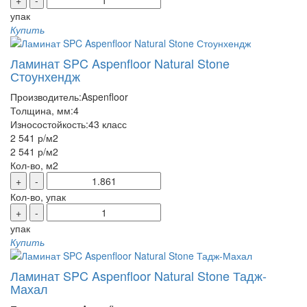
+
-
упак
Купить
Ламинат SPC Aspenfloor Natural Stone
Стоунхендж
Производитель:
Aspenfloor
Толщина, мм:
4
Износостойкость:
43 класс
2 541 р
/м2
2 541 р
/м2
Кол-во, м2
+
-
Кол-во, упак
+
-
упак
Купить
Ламинат SPC Aspenfloor Natural Stone Тадж-
Махал