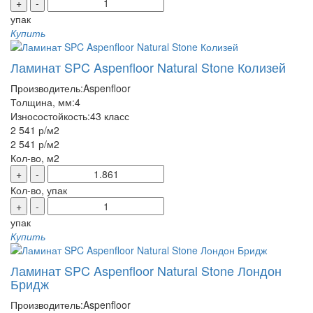
+
-
упак
Купить
Ламинат SPC Aspenfloor Natural Stone Колизей
Производитель:
Aspenfloor
Толщина, мм:
4
Износостойкость:
43 класс
2 541 р
/м2
2 541 р
/м2
Кол-во, м2
+
-
Кол-во, упак
+
-
упак
Купить
Ламинат SPC Aspenfloor Natural Stone Лондон
Бридж
Производитель:
Aspenfloor