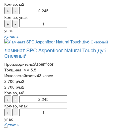
Кол-во, м2
+
-
Кол-во, упак
+
-
упак
Купить
Ламинат SPC Aspenfloor Natural Touch Дуб
Снежный
Производитель:
Aspenfloor
Толщина, мм:
5.5
Износостойкость:
43 класс
2 700 р
/м2
2 700 р
/м2
Кол-во, м2
+
-
Кол-во, упак
+
-
упак
Купить