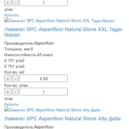
+
-
упак
Купить
Ламинат SPC Aspenfloor Natural Stone XXL Тадж-
Махал
Производитель:
Aspenfloor
Толщина, мм:
5
Износостойкость:
43 класс
2 751 р
/м2
2 751 р
/м2
Кол-во, м2
+
-
Кол-во, упак
+
-
упак
Купить
Ламинат SPC Aspenfloor Natural Stone Абу-Даби
Производитель:
Aspenfloor