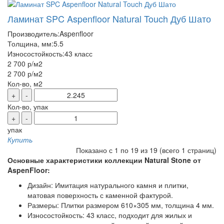
Ламинат SPC Aspenfloor Natural Touch Дуб Шато
Производитель:
Aspenfloor
Толщина, мм:
5.5
Износостойкость:
43 класс
2 700 р
/м2
2 700 р
/м2
Кол-во, м2
+
-
Кол-во, упак
+
-
упак
Купить
Показано с 1 по 19 из 19 (всего 1 страниц)
Основные характеристики коллекции Natural Stone от
AspenFloor:
Дизайн: Имитация натурального камня и плитки,
матовая поверхность с каменной фактурой.
Размеры: Плитки размером 610×305 мм, толщина 4 мм.
Износостойкость: 43 класс, подходит для жилых и