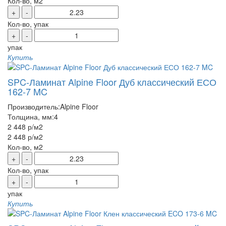
Кол-во, м2
+
-
Кол-во, упак
+
-
упак
Купить
SPC-Ламинат Alpine Floor Дуб классический ЕСО
162-7 MC
Производитель:
Alpine Floor
Толщина, мм:
4
2 448 р
/м2
2 448 р
/м2
Кол-во, м2
+
-
Кол-во, упак
+
-
упак
Купить