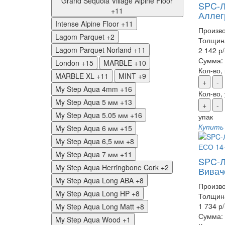
Grand Sequoia Village Alpine Floor
SPC-Л
+11
Аллег
Intense Alpine Floor
+11
Произво
Lagom Parquet
+2
Толщин
Lagom Parquet Norland
+11
2 142 р
Сумма:
London
+15
MARBLE
+10
Кол-во,
MARBLE XL
+11
MINT
+9
+
-
My Step Aqua 4mm
+16
Кол-во,
My Step Aqua 5 мм
+13
+
-
My Step Aqua 5.05 мм
+16
упак
Купить
My Step Aqua 6 мм
+15
My Step Aqua 6,5 мм
+8
My Step Aqua 7 мм
+11
SPC-Л
My Step Aqua Herringbone Cork
+2
Вивач
My Step Aqua Long ABA
+8
Произво
My Step Aqua Long HP
+8
Толщин
1 734 р
My Step Aqua Long Matt
+8
Сумма:
My Step Aqua Wood
+1