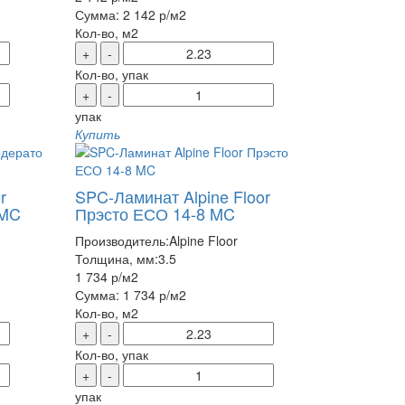
Сумма:
2 142 р
/м2
Кол-во, м2
+
-
Кол-во, упак
+
-
упак
Купить
r
SPC-Ламинат Alpine Floor
 MC
Прэсто ЕСО 14-8 MC
Производитель:
Alpine Floor
Толщина, мм:
3.5
1 734 р
/м2
Сумма:
1 734 р
/м2
Кол-во, м2
+
-
Кол-во, упак
+
-
упак