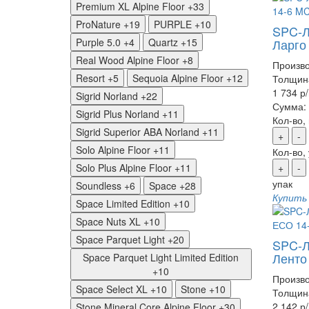
Premium XL Alpine Floor
+33
ProNature
+19
PURPLE
+10
SPC-Л
Purple 5.0
+4
Quartz
+15
Ларго
Real Wood Alpine Floor
+8
Произво
Resort
+5
Sequoia Alpine Floor
+12
Толщин
1 734 р
Sigrid Norland
+22
Сумма:
Sigrid Plus Norland
+11
Кол-во,
Sigrid Superior ABA Norland
+11
+
-
Solo Alpine Floor
+11
Кол-во,
Solo Plus Alpine Floor
+11
+
-
упак
Soundless
+6
Space
+28
Купить
Space Limited Edition
+10
Space Nuts XL
+10
Space Parquet Light
+20
SPC-Л
Ленто
Space Parquet Light Limited Edition
+10
Произво
Space Select XL
+10
Stone
+10
Толщин
2 142 р
Stone Mineral Core Alpine Floor
+30