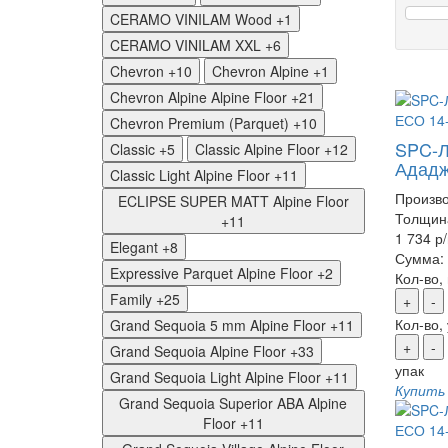
CERAMO VINILAM Wood
+1
CERAMO VINILAM XXL
+6
Chevron
+10
Chevron Alpine
+1
Chevron Alpine Alpine Floor
+21
Chevron Premium (Parquet)
+10
SPC-Л
Classic
+5
Classic Alpine Floor
+12
Ададж
Classic Light Alpine Floor
+11
Произво
ECLIPSE SUPER MATT Alpine Floor
Толщин
+11
1 734 р
Elegant
+8
Сумма:
Expressive Parquet Alpine Floor
+2
Кол-во,
Family
+25
+
-
Кол-во,
Grand Sequoia 5 mm Alpine Floor
+11
+
-
Grand Sequoia Alpine Floor
+33
упак
Grand Sequoia Light Alpine Floor
+11
Купить
Grand Sequoia Superior ABA Alpine
Floor
+11