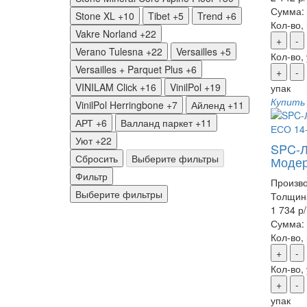
Сумма:
Stone XL
+10
Tibet
+5
Trend
+6
Кол-во,
Vakre Norland
+22
+
-
Verano Tulesna
+22
Versailles
+5
Кол-во,
Versailles + Parquet Plus
+6
+
-
VINILAM Click
+16
VinilPol
+19
упак
Купить
VinilPol Herringbone
+7
Айленд
+11
АРТ
+6
Валланд паркет
+11
Уют
+22
SPC-Л
Сбросить
Выберите фильтры
Модер
Фильтр
Произво
Выберите фильтры
Толщин
1 734 р
Сумма:
Кол-во,
+
-
Кол-во,
+
-
упак