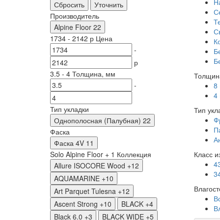
Н
Сбросить
Уточнить
С
Производитель
Т
Alpine Floor
22
С
1734
-
2142
р
Цена
К
-
Б
Б
р
3.5
-
4
Толщина, мм
Толщин
-
8
4
Тип укладки
Тип укл
Ф
Однополосная (Палубная)
22
П
Фаска
А
Фаска 4V
11
Solo Alpine Floor +
1
Коллекция
Класс и
4
Allure ISOCORE Wood
+12
3
AQUAMARINE
+10
Влагост
Art Parquet Tulesna
+12
В
Ascent Strong
+10
BLACK
+4
В
Black 6.0
+3
BLACK WIDE
+5