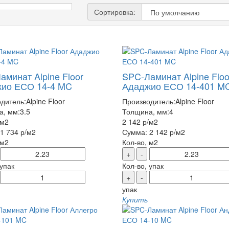
Сортировка:
аминат Alpine Floor
SPC-Ламинат Alpine Floo
ио ЕСО 14-4 MC
Ададжио ЕСО 14-401 M
дитель:
Alpine Floor
Производитель:
Alpine Floor
а, мм:
3.5
Толщина, мм:
4
/м2
2 142 р
/м2
1 734 р
/м2
Сумма:
2 142 р
/м2
 м2
Кол-во, м2
+
-
 упак
Кол-во, упак
+
-
упак
Купить