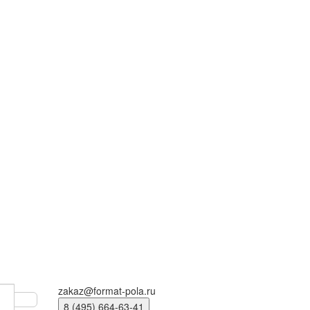
zakaz@format-pola.ru
8 (495) 664-63-41