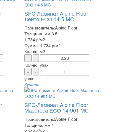
r
SPC-Ламинат Alpine Floor
Ленто ЕСО 14-5 MC
Производитель:
Alpine Floor
Толщина, мм:
3.5
1 734 р
/м2
Сумма:
1 734 р
/м2
Кол-во, м2
+
-
Кол-во, упак
+
-
упак
Купить
r
SPC-Ламинат Alpine Floor
Маэстоса ЕСО 14-901 MC
Производитель:
Alpine Floor
Толщина, мм:
4
2 142 р
/м2