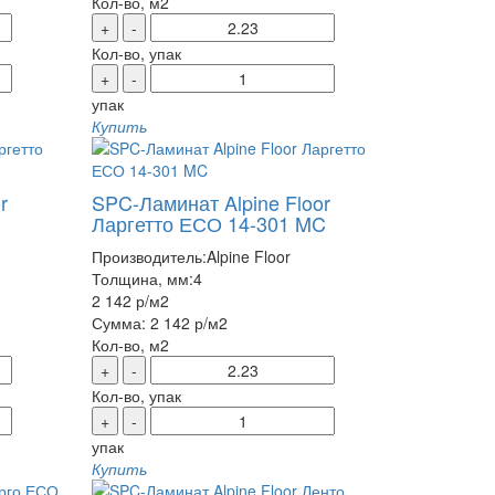
Кол-во, м2
+
-
Кол-во, упак
+
-
упак
Купить
r
SPC-Ламинат Alpine Floor
Ларгетто ЕСО 14-301 MC
Производитель:
Alpine Floor
Толщина, мм:
4
2 142 р
/м2
Сумма:
2 142 р
/м2
Кол-во, м2
+
-
Кол-во, упак
+
-
упак
Купить