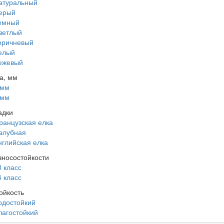
атуральный
ерый
емный
ветлый
оричневый
елый
ежевый
а, мм
 мм
 мм
адки
ранцузская елка
алубная
нглийская елка
зносостойкости
3 класс
4 класс
ойкость
одостойкий
лагостойкий