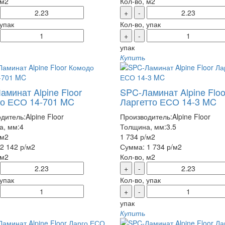
 м2
Кол-во, м2
+
-
 упак
Кол-во, упак
+
-
упак
Купить
аминат Alpine Floor
SPC-Ламинат Alpine Floo
о ЕСО 14-701 MC
Ларгетто ЕСО 14-3 MC
дитель:
Alpine Floor
Производитель:
Alpine Floor
а, мм:
4
Толщина, мм:
3.5
/м2
1 734 р
/м2
2 142 р
/м2
Сумма:
1 734 р
/м2
 м2
Кол-во, м2
+
-
 упак
Кол-во, упак
+
-
упак
Купить