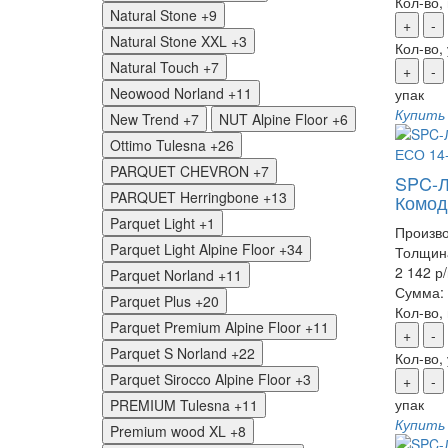
Кол-во,
Natural Stone
+9
+
-
Natural Stone XXL
+3
Кол-во,
Natural Touch
+7
+
-
Neowood Norland
+11
упак
Купить
New Trend
+7
NUT Alpine Floor
+6
Ottimo Tulesna
+26
PARQUET CHEVRON
+7
SPC-Л
PARQUET Herringbone
+13
Комод
Parquet Light
+1
Произво
Parquet Light Alpine Floor
+34
Толщин
2 142 р
Parquet Norland
+11
Сумма:
Parquet Plus
+20
Кол-во,
Parquet Premium Alpine Floor
+11
+
-
Parquet S Norland
+22
Кол-во,
Parquet Sirocco Alpine Floor
+3
+
-
упак
PREMIUM Tulesna
+11
Купить
Premium wood XL
+8