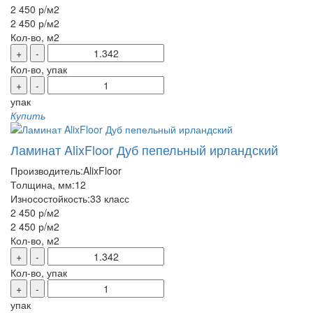
2 450 р
/м2
2 450 р
/м2
Кол-во, м2
+
-
Кол-во, упак
+
-
упак
Купить
Ламинат AlixFloor Дуб пепельный ирландский
Производитель:
AlixFloor
Толщина, мм:
12
Износостойкость:
33 класс
2 450 р
/м2
2 450 р
/м2
Кол-во, м2
+
-
Кол-во, упак
+
-
упак