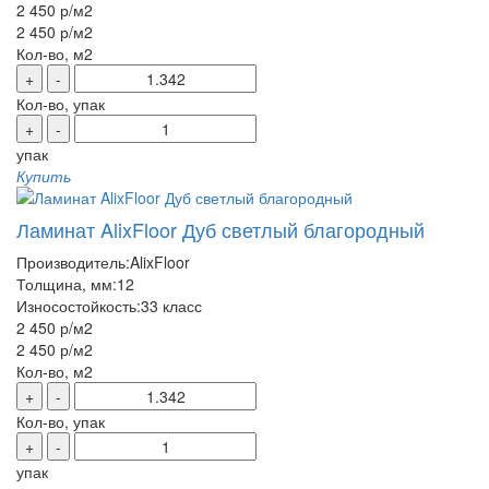
2 450 р
/м2
2 450 р
/м2
Кол-во, м2
+
-
Кол-во, упак
+
-
упак
Купить
Ламинат AlixFloor Дуб светлый благородный
Производитель:
AlixFloor
Толщина, мм:
12
Износостойкость:
33 класс
2 450 р
/м2
2 450 р
/м2
Кол-во, м2
+
-
Кол-во, упак
+
-
упак