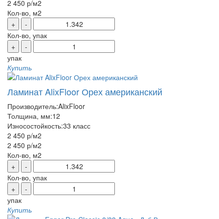
2 450 р
/м2
Кол-во, м2
+
-
Кол-во, упак
+
-
упак
Купить
Ламинат AlixFloor Орех американский
Производитель:
AlixFloor
Толщина, мм:
12
Износостойкость:
33 класс
2 450 р
/м2
2 450 р
/м2
Кол-во, м2
+
-
Кол-во, упак
+
-
упак
Купить