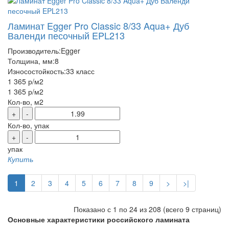
Ламинат Egger Pro Classic 8/33 Aqua+ Дуб
Валенди песочный EPL213
Производитель:
Egger
Толщина, мм:
8
Износостойкость:
33 класс
1 365 р
/м2
1 365 р
/м2
Кол-во, м2
+
-
Кол-во, упак
+
-
упак
Купить
1
2
3
4
5
6
7
8
9
>
>|
Показано с 1 по 24 из 208 (всего 9 страниц)
Основные характеристики российского ламината