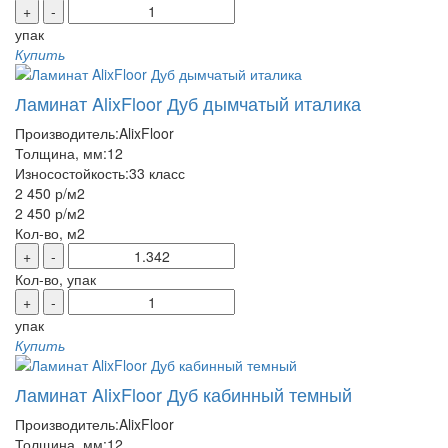
+
-
упак
Купить
Ламинат AlixFloor Дуб дымчатый италика
Производитель:
AlixFloor
Толщина, мм:
12
Износостойкость:
33 класс
2 450 р
/м2
2 450 р
/м2
Кол-во, м2
+
-
Кол-во, упак
+
-
упак
Купить
Ламинат AlixFloor Дуб кабинный темный
Производитель:
AlixFloor
Толщина, мм:
12