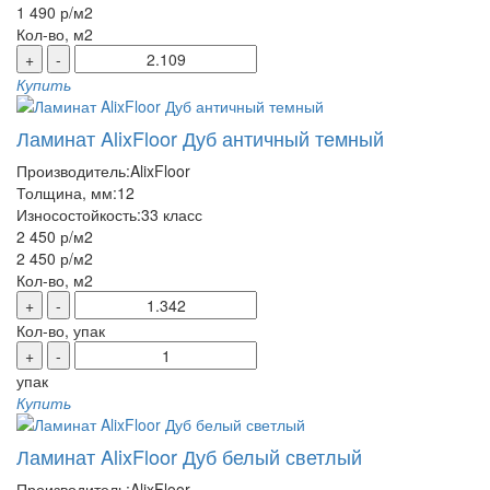
1 490 р
/м2
Кол-во, м2
+
-
Купить
Ламинат AlixFloor Дуб античный темный
Производитель:
AlixFloor
Толщина, мм:
12
Износостойкость:
33 класс
2 450 р
/м2
2 450 р
/м2
Кол-во, м2
+
-
Кол-во, упак
+
-
упак
Купить
Ламинат AlixFloor Дуб белый светлый
Производитель:
AlixFloor