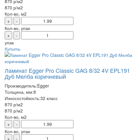
870 р
/м2
870 р
/м2
Кол-во, м2
+
-
Кол-во, упак
+
-
упак
Купить
Ламинат Egger Pro Classic GAG 8/32 4V EPL191
Дуб Мелба коричневый
Производитель:
Egger
Толщина, мм:
8
Износостойкость:
32 класс
870 р
/м2
870 р
/м2
Кол-во, м2
+
-
Кол-во, упак
+
-