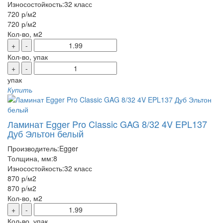
Износостойкость:
32 класс
720 р
/м2
720 р
/м2
Кол-во, м2
+
-
Кол-во, упак
+
-
упак
Купить
Ламинат Egger Pro Classic GAG 8/32 4V EPL137
Дуб Эльтон белый
Производитель:
Egger
Толщина, мм:
8
Износостойкость:
32 класс
870 р
/м2
870 р
/м2
Кол-во, м2
+
-
Кол-во, упак