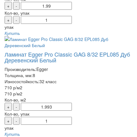
+
-
Кол-во, упак
+
-
упак
Купить
Ламинат Egger Pro Classic GAG 8/32 EPL085 Дуб
Деревенский Белый
Производитель:
Egger
Толщина, мм:
8
Износостойкость:
32 класс
710 р
/м2
710 р
/м2
Кол-во, м2
+
-
Кол-во, упак
+
-
упак
Купить