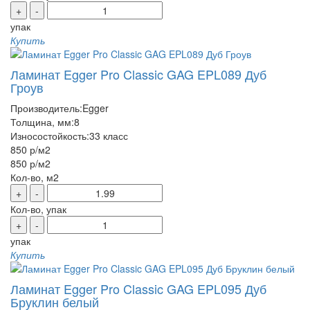
+
-
упак
Купить
Ламинат Egger Pro Classic GAG EPL089 Дуб
Гроув
Производитель:
Egger
Толщина, мм:
8
Износостойкость:
33 класс
850 р
/м2
850 р
/м2
Кол-во, м2
+
-
Кол-во, упак
+
-
упак
Купить
Ламинат Egger Pro Classic GAG EPL095 Дуб
Бруклин белый