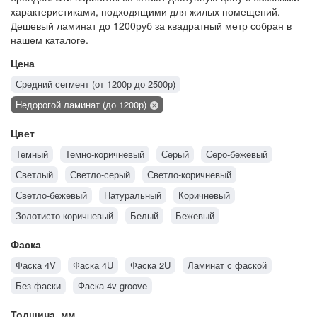
характеристиками, подходящими для жилых помещений.
Дешевый ламинат до 1200руб за квадратный метр собран в
нашем каталоге.
Цена
Средний сегмент (от 1200р до 2500р)
Недорогой ламинат (до 1200р)
Цвет
Темный
Темно-коричневый
Серый
Серо-бежевый
Светлый
Светло-серый
Светло-коричневый
Светло-бежевый
Натуральный
Коричневый
Золотисто-коричневый
Белый
Бежевый
Фаска
Фаска 4V
Фаска 4U
Фаска 2U
Ламинат с фаской
Без фаски
Фаска 4v-groove
Толщина, мм