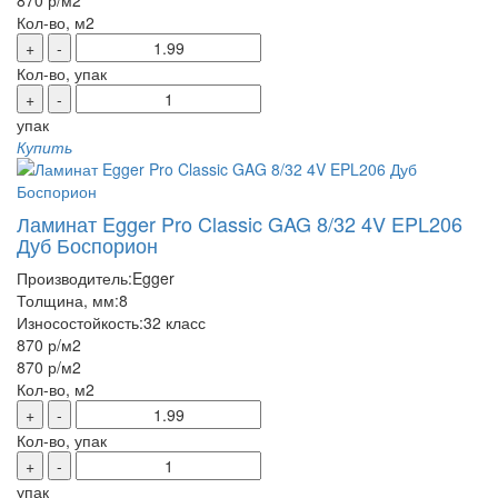
870 р
/м2
Кол-во, м2
+
-
Кол-во, упак
+
-
упак
Купить
Ламинат Egger Pro Classic GAG 8/32 4V EPL206
Дуб Боспорион
Производитель:
Egger
Толщина, мм:
8
Износостойкость:
32 класс
870 р
/м2
870 р
/м2
Кол-во, м2
+
-
Кол-во, упак
+
-
упак