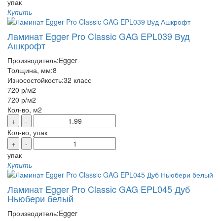
упак
Купить
Ламинат Egger Pro Classic GAG EPL039 Вуд
Ашкрофт
Производитель:
Egger
Толщина, мм:
8
Износостойкость:
32 класс
720 р
/м2
720 р
/м2
Кол-во, м2
+
-
Кол-во, упак
+
-
упак
Купить
Ламинат Egger Pro Classic GAG EPL045 Дуб
Ньюбери белый
Производитель:
Egger