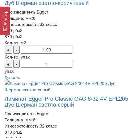
Дуб Шерман светло-коричневый
Производитель:
Egger
Фильтр
Толщина, мм:
8
Износостойкость:
32 класс
870 р
/м2
870 р
/м2
Кол-во, м2
+
-
Кол-во, упак
+
-
упак
Купить
Ламинат Egger Pro Classic GAG 8/32 4V EPL205
Дуб Шерман светло-серый
Производитель:
Egger
Толщина, мм:
8
Износостойкость:
32 класс
870 р
/м2