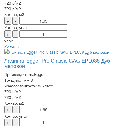
720 р
/м2
720 р
/м2
Кол-во, м2
+
-
Кол-во, упак
+
-
упак
Купить
Ламинат Egger Pro Classic GAG EPL038 Дуб
меловой
Производитель:
Egger
Толщина, мм:
8
Износостойкость:
32 класс
720 р
/м2
720 р
/м2
Кол-во, м2
+
-
Кол-во, упак
+
-