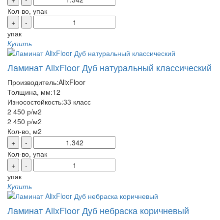
Кол-во, упак
+
-
упак
Купить
Ламинат AlixFloor Дуб натуральный классический
Производитель:
AlixFloor
Толщина, мм:
12
Износостойкость:
33 класс
2 450 р
/м2
2 450 р
/м2
Кол-во, м2
+
-
Кол-во, упак
+
-
упак
Купить
Ламинат AlixFloor Дуб небраска коричневый