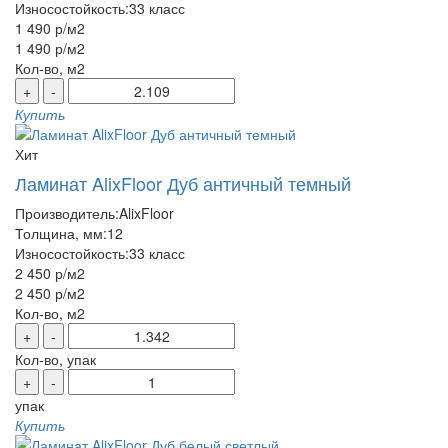
Износостойкость:
33 класс
1 490 р
/м2
1 490 р
/м2
Кол-во, м2
+
-
Купить
Хит
Ламинат AlixFloor Дуб античный темный
Производитель:
AlixFloor
Толщина, мм:
12
Износостойкость:
33 класс
2 450 р
/м2
2 450 р
/м2
Кол-во, м2
+
-
Кол-во, упак
+
-
упак
Купить