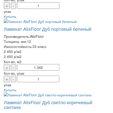
+
-
упак
Купить
Ламинат AlixFloor Дуб портовый беленый
Производитель:
AlixFloor
Толщина, мм:
12
Износостойкость:
33 класс
2 450 р
/м2
2 450 р
/м2
Кол-во, м2
+
-
Кол-во, упак
+
-
упак
Купить
Ламинат AlixFloor Дуб светло-коричневый
сантана