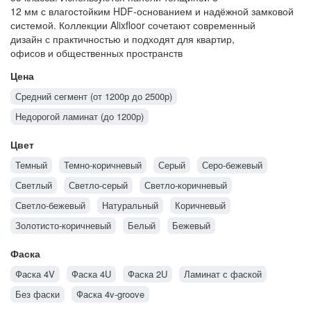
12
мм
с
влагостойким HDF-основанием
и
надёжной замковой
системой. Коллекции Alixfloor сочетают современный
дизайн
с
практичностью
и
подходят
для
квартир,
офисов
и
общественных пространств
Цена
Средний сегмент (от 1200р до 2500р)
Недорогой ламинат (до 1200р)
Цвет
Темный
Темно-коричневый
Серый
Серо-бежевый
Светлый
Светло-серый
Светло-коричневый
Светло-бежевый
Натуральный
Коричневый
Золотисто-коричневый
Белый
Бежевый
Фаска
Фаска 4V
Фаска 4U
Фаска 2U
Ламинат с фаской
Без фаски
Фаска 4v-groove