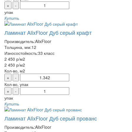
+
-
упак
Купить
Ламинат AlixFloor Дуб серый крафт
Производитель:
AlixFloor
Толщина, мм:
12
Износостойкость:
33 класс
2 450 р
/м2
2 450 р
/м2
Кол-во, м2
+
-
Кол-во, упак
+
-
упак
Купить
Ламинат AlixFloor Дуб серый прованс
Производитель:
AlixFloor