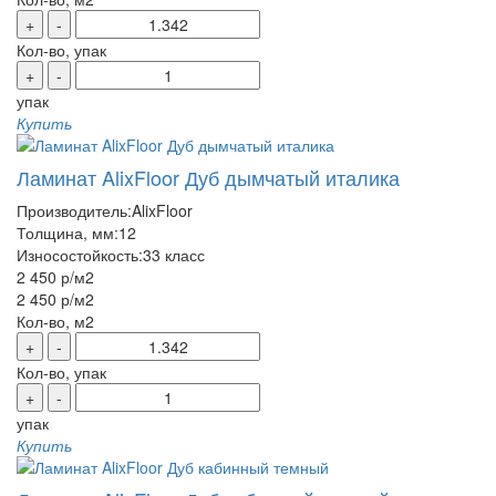
+
-
Кол-во, упак
+
-
упак
Купить
Ламинат AlixFloor Дуб дымчатый италика
Производитель:
AlixFloor
Толщина, мм:
12
Износостойкость:
33 класс
2 450 р
/м2
2 450 р
/м2
Кол-во, м2
+
-
Кол-во, упак
+
-
упак
Купить