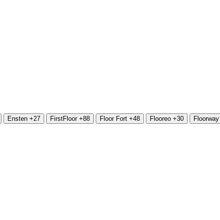
Ensten
+27
FirstFloor
+88
Floor Fort
+48
Flooreo
+30
Floorway