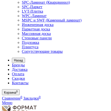
SPC-Ламинат (Кварцвинил)
SPC-Паркет
LVT-Плитка
WPC-Ламинат
MSPC и SWF (Каменный ламинат)
Инженерная доска
Паркетная доска
Массивная доска
Стеновые панели
Подложка
Плинтуса
Сопутствующие товары
Назад
Бренды
Доставка
Оплата
Скидки
Контакты
0
Корзина
0
0
Сравнение
Закладки
Меню