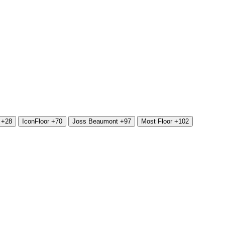
+28
IconFloor
+70
Joss Beaumont
+97
Most Floor
+102