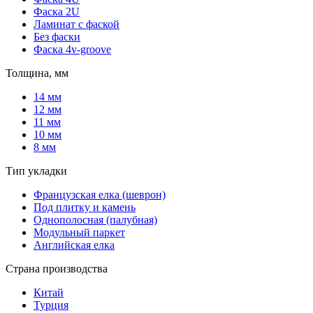
Фаска 2U
Ламинат с фаской
Без фаски
Фаска 4v-groove
Толщина, мм
14 мм
12 мм
11 мм
10 мм
8 мм
Тип укладки
Французская елка (шеврон)
Под плитку и камень
Однополосная (палубная)
Модульный паркет
Английская елка
Страна производства
Китай
Турция