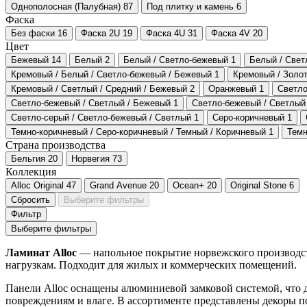
Однополосная (Палубная)
87
Под плитку и камень
6
Фаска
Без фаски
16
Фаска 2U
19
Фаска 4U
31
Фаска 4V
20
Цвет
Бежевый
14
Белый
2
Белый / Светло-бежевый
1
Белый / Свет
Кремовый / Белый / Светло-бежевый / Бежевый
1
Кремовый / Золот
Кремовый / Светлый / Средний / Бежевый
2
Оранжевый
1
Светл
Светло-бежевый / Светлый / Бежевый
1
Светло-бежевый / Светлый
Светло-серый / Светло-бежевый / Светлый
1
Серо-коричневый
1
Темно-коричневый / Серо-коричневый / Темный / Коричневый
1
Темн
Страна производства
Бельгия
20
Норвегия
73
Коллекция
Alloc Original
47
Grand Avenue
20
Ocean+
20
Original Stone
6
Сбросить
Выберите фильтры
Фильтр
Выберите фильтры
Ламинат Alloc
— напольное покрытие норвежского производства
нагрузкам. Подходит для жилых и коммерческих помещений.
Панели Alloc оснащены алюминиевой замковой системой, что 
повреждениям и влаге. В ассортименте представлены декоры по