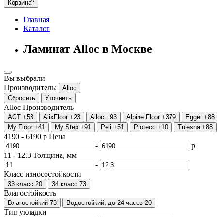
0
Корзина
Главная
Каталог
Ламинат Alloc в Москве
Вы выбрали:
Производитель:
Alloc
Сбросить
Уточнить
Alloc
Производитель
AGT
+53
AlixFloor
+23
Alloc
+93
Alpine Floor
+379
Egger
+88
My Floor
+41
My Step
+91
Peli
+51
Proteco
+10
Tulesna
+88
4190
-
6190
р
Цена
-
р
11
-
12.3
Толщина, мм
-
Класс износостойкости
33 класс
20
34 класс
73
Влагостойкость
Влагостойкий
73
Водостойкий, до 24 часов
20
Тип укладки