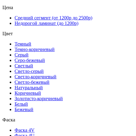
Цена
Средний сегмент (от 1200р до 2500р)
Недорогой ламинат (до 1200р)
Цвет
Темный
Темно-коричневый
Серый
Серо-бежевый
Светлый
Светло-серый
Светло-коричневый
Светло-бежевый
Натуральный
Коричневый
Золотисто-коричневый
Белый
Бежевый
Фаска
Фаска 4V
Фаска 4U