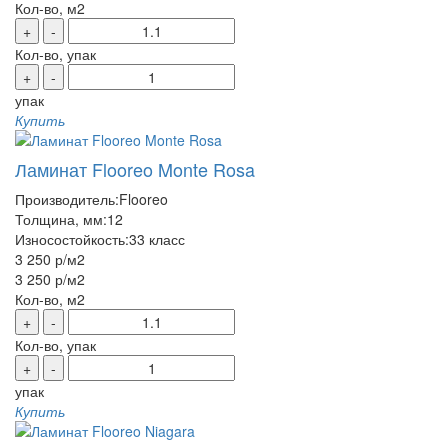
Кол-во, м2
+
-
Кол-во, упак
+
-
упак
Купить
Ламинат Flooreo Monte Rosa
Производитель:
Flooreo
Толщина, мм:
12
Износостойкость:
33 класс
3 250 р
/м2
3 250 р
/м2
Кол-во, м2
+
-
Кол-во, упак
+
-
упак
Купить