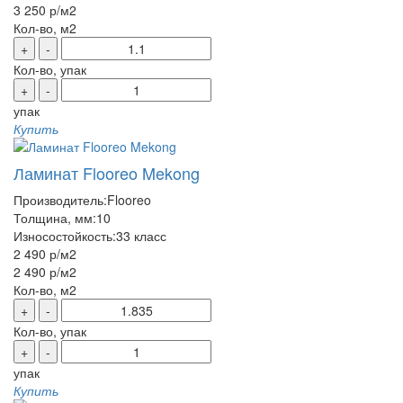
3 250 р
/м2
Кол-во, м2
+
-
Кол-во, упак
+
-
упак
Купить
Ламинат Flooreo Mekong
Производитель:
Flooreo
Толщина, мм:
10
Износостойкость:
33 класс
2 490 р
/м2
2 490 р
/м2
Кол-во, м2
+
-
Кол-во, упак
+
-
упак
Купить