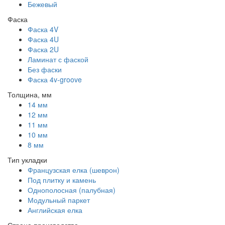
Бежевый
Фаска
Фаска 4V
Фаска 4U
Фаска 2U
Ламинат с фаской
Без фаски
Фаска 4v-groove
Толщина, мм
14 мм
12 мм
11 мм
10 мм
8 мм
Тип укладки
Французская елка (шеврон)
Под плитку и камень
Однополосная (палубная)
Модульный паркет
Английская елка