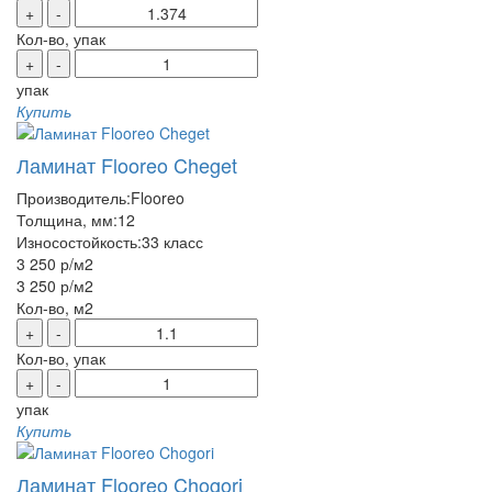
+
-
Кол-во, упак
+
-
упак
Купить
Ламинат Flooreo Cheget
Производитель:
Flooreo
Толщина, мм:
12
Износостойкость:
33 класс
3 250 р
/м2
3 250 р
/м2
Кол-во, м2
+
-
Кол-во, упак
+
-
упак
Купить
Ламинат Flooreo Chogori