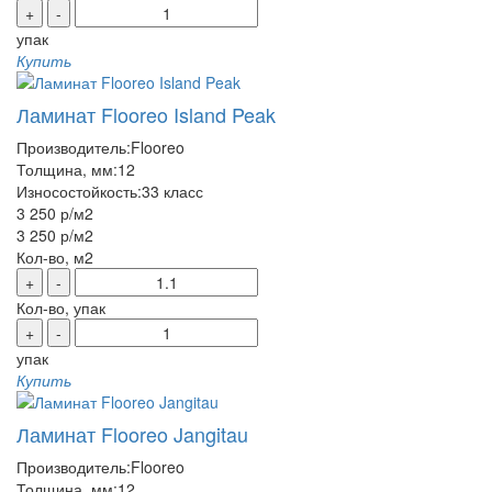
+
-
упак
Купить
Ламинат Flooreo Island Peak
Производитель:
Flooreo
Толщина, мм:
12
Износостойкость:
33 класс
3 250 р
/м2
3 250 р
/м2
Кол-во, м2
+
-
Кол-во, упак
+
-
упак
Купить
Ламинат Flooreo Jangitau
Производитель:
Flooreo
Толщина, мм:
12