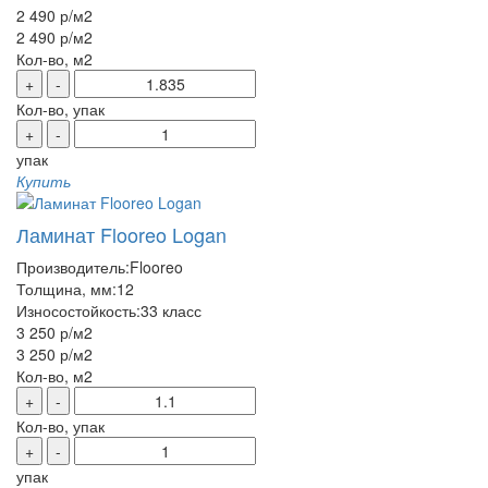
2 490 р
/м2
2 490 р
/м2
Кол-во, м2
+
-
Кол-во, упак
+
-
упак
Купить
Ламинат Flooreo Logan
Производитель:
Flooreo
Толщина, мм:
12
Износостойкость:
33 класс
3 250 р
/м2
3 250 р
/м2
Кол-во, м2
+
-
Кол-во, упак
+
-
упак