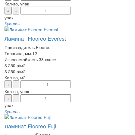
Кол-во, упак
+
-
упак
Купить
Ламинат Flooreo Everest
Производитель:
Flooreo
Толщина, мм:
12
Износостойкость:
33 класс
3 250 р
/м2
3 250 р
/м2
Кол-во, м2
+
-
Кол-во, упак
+
-
упак
Купить
Ламинат Flooreo Fuji