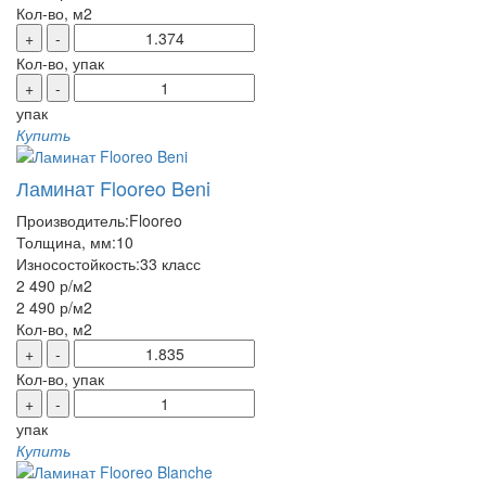
Кол-во, м2
+
-
Кол-во, упак
+
-
упак
Купить
Ламинат Flooreo Beni
Производитель:
Flooreo
Толщина, мм:
10
Износостойкость:
33 класс
2 490 р
/м2
2 490 р
/м2
Кол-во, м2
+
-
Кол-во, упак
+
-
упак
Купить