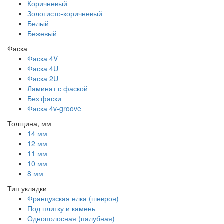
Коричневый
Золотисто-коричневый
Белый
Бежевый
Фаска
Фаска 4V
Фаска 4U
Фаска 2U
Ламинат с фаской
Без фаски
Фаска 4v-groove
Толщина, мм
14 мм
12 мм
11 мм
10 мм
8 мм
Тип укладки
Французская елка (шеврон)
Под плитку и камень
Однополосная (палубная)