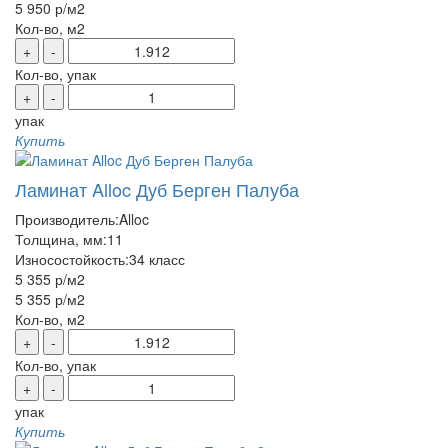
5 950 р
/м2
Кол-во, м2
+
-
Кол-во, упак
+
-
упак
Купить
Ламинат Alloc Дуб Берген Палуба
Производитель:
Alloc
Толщина, мм:
11
Износостойкость:
34 класс
5 355 р
/м2
5 355 р
/м2
Кол-во, м2
+
-
Кол-во, упак
+
-
упак
Купить