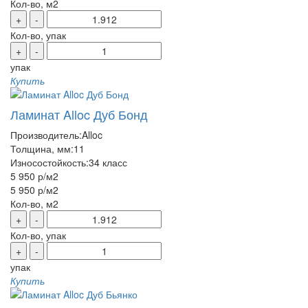
Кол-во, м2
+
-
Кол-во, упак
+
-
упак
Купить
Ламинат Alloc Дуб Бонд
Производитель:
Alloc
Толщина, мм:
11
Износостойкость:
34 класс
5 950 р
/м2
5 950 р
/м2
Кол-во, м2
+
-
Кол-во, упак
+
-
упак
Купить