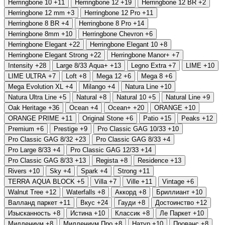
Herringbone 10
+11
Herringbone 12
+19
Herringbone 12 BR
+2
Herringbone 12 mm
+3
Herringbone 12 Pro
+11
Herringbone 8 BR
+4
Herringbone 8 Pro
+14
Herringbone 8mm
+10
Herringbone Chevron
+6
Herringbone Elegant
+22
Herringbone Elegant 10
+8
Herringbone Elegant Strong
+22
Herringbone Manor+
+7
Intensity
+28
Large 8/33 Aqua+
+13
Legno Extra
+7
LIME
+10
LIME ULTRA
+7
Loft
+8
Mega 12
+6
Mega 8
+6
Mega Evolution XL
+4
Milango
+4
Natura Line
+10
Natura Ultra Line
+5
Natural
+8
Natural 10
+5
Natural Line
+9
Oak Heritage
+36
Ocean
+4
Ocean+
+20
ORANGE
+10
ORANGE PRIME
+11
Original Stone
+6
Patio
+15
Peaks
+12
Premium
+6
Prestige
+9
Pro Classic GAG 10/33
+10
Pro Classic GAG 8/32
+23
Pro Classic GAG 8/33
+4
Pro Large 8/33
+4
Prо Classic GAG 12/33
+14
Prо Classic GAG 8/33
+13
Regista
+8
Residence
+13
Rivers
+10
Sky
+4
Spark
+4
Strong
+11
TERRA AQUA BLOCK
+5
Villa
+7
Ville
+11
Vintage
+6
Walnut Tree
+12
Waterfalls
+8
Аккорд
+8
Бриллиант
+10
Валланд паркет
+11
Вкус
+24
Гауди
+8
Достоинство
+12
Изысканность
+8
Истина
+10
Классик
+8
Ле Паркет
+10
Миллениум
+8
Миллениум Про
+8
Натур
+10
Прованс
+8