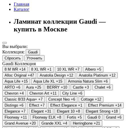
Главная
Каталог
Ламинат коллекции Gaudi —
купить в Москве
Вы выбрали:
Коллекция:
Gaudi
Сбросить
Уточнить
Gaudi
Коллекция
8 M WR
+14
8 XL WR
+1
10 XL WR
+7
Albero
+5
Alloc Original
+47
Anatolia Design
+12
Anatolia Platinum
+12
Aqua Life
+15
Aqua Life XL
+15
Armonia Natura Slim
+6
ARTO
+6
Aura
+25
BERRY
+10
Castle
+3
Chalet
+6
Chevron
+4
Chevron Art
+11
City Line
+6
Classic 8/33 Aqua+
+7
Concept Neo
+6
Cottage
+12
Distingo
+6
Effect
+7
Effect Elegance
+1
Effect Premium
+14
Elegance
+7
Elegant
+31
Elegant 10
+8
Elegant Strong
+18
Floorway
+11
Floorway ELK
+8
Fortis
+5
Gaudi
0
Grand
+6
Grand Avenue
+20
Grande XXL
+4
Herringbone
+21