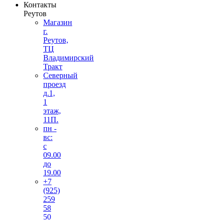
Контакты
Реутов
Магазин
г.
Реутов,
ТЦ
Владимирский
Тракт
Северный
проезд
д.1,
1
этаж,
11П.
пн -
вс:
с
09.00
до
19.00
+7
(925)
259
58
50