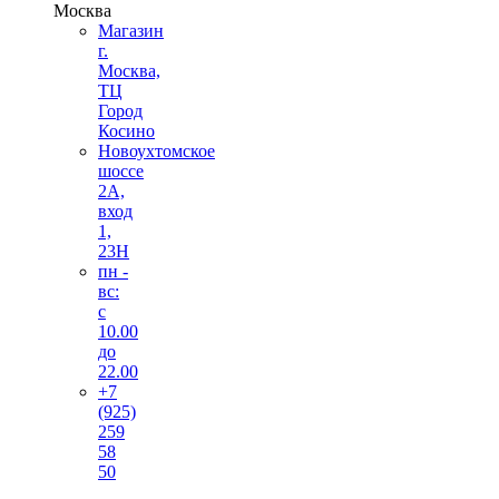
Москва
Магазин
г.
Москва,
ТЦ
Город
Косино
Новоухтомское
шоссе
2А,
вход
1,
23Н
пн -
вс:
с
10.00
до
22.00
+7
(925)
259
58
50