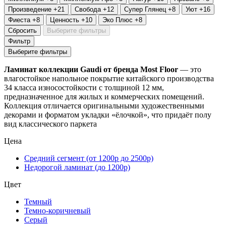
Произведение
+21
Свобода
+12
Супер Глянец
+8
Уют
+16
Фиеста
+8
Ценность
+10
Эко Плюс
+8
Сбросить
Выберите фильтры
Фильтр
Выберите фильтры
Ламинат коллекции Gaudi от бренда Most Floor
— это
влагостойкое напольное покрытие китайского производства
34 класса износостойкости с толщиной 12 мм,
предназначенное для жилых и коммерческих помещений.
Коллекция отличается оригинальными художественными
декорами и форматом укладки «ёлочкой», что придаёт полу
вид классического паркета
Цена
Средний сегмент (от 1200р до 2500р)
Недорогой ламинат (до 1200р)
Цвет
Темный
Темно-коричневый
Серый