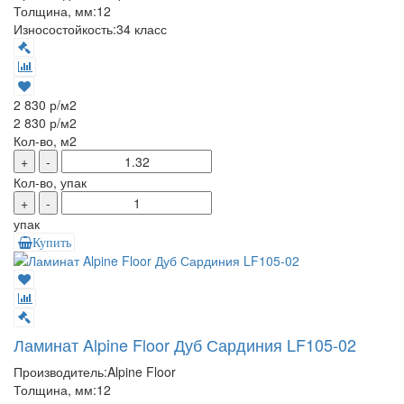
Толщина, мм:
12
Износостойкость:
34 класс
2 830 р
/м2
2 830 р
/м2
Кол-во, м2
+
-
Кол-во, упак
+
-
упак
Купить
Ламинат Alpine Floor Дуб Сардиния LF105-02
Производитель:
Alpine Floor
Толщина, мм:
12