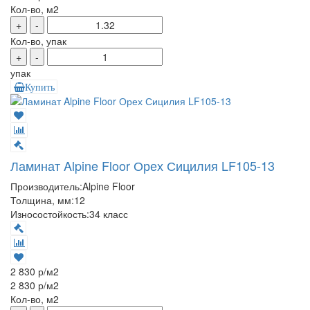
Кол-во, м2
+
-
Кол-во, упак
+
-
упак
Купить
Ламинат Alpine Floor Орех Сицилия LF105-13
Производитель:
Alpine Floor
Толщина, мм:
12
Износостойкость:
34 класс
2 830 р
/м2
2 830 р
/м2
Кол-во, м2