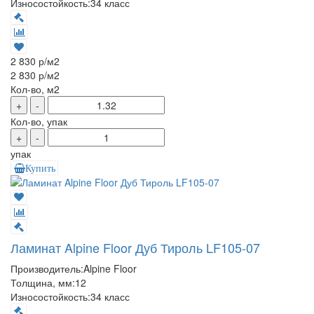
Износостойкость:
34 класс
2 830 р
/м2
2 830 р
/м2
Кол-во, м2
+
-
Кол-во, упак
+
-
упак
Купить
Ламинат Alpine Floor Дуб Тироль LF105-07
Производитель:
Alpine Floor
Толщина, мм:
12
Износостойкость:
34 класс