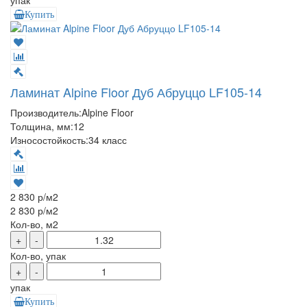
Купить
Ламинат Alpine Floor Дуб Абруццо LF105-14
Производитель:
Alpine Floor
Толщина, мм:
12
Износостойкость:
34 класс
2 830 р
/м2
2 830 р
/м2
Кол-во, м2
+
-
Кол-во, упак
+
-
упак
Купить