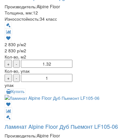
Производитель:
Alpine Floor
Толщина, мм:
12
Износостойкость:
34 класс
2 830 р
/м2
2 830 р
/м2
Кол-во, м2
+
-
Кол-во, упак
+
-
упак
Купить
Ламинат Alpine Floor Дуб Пьемонт LF105-06
Производитель:
Alpine Floor