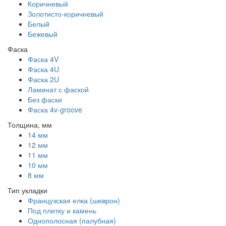
Коричневый
Золотисто-коричневый
Белый
Бежевый
Фаска
Фаска 4V
Фаска 4U
Фаска 2U
Ламинат с фаской
Без фаски
Фаска 4v-groove
Толщина, мм
14 мм
12 мм
11 мм
10 мм
8 мм
Тип укладки
Французская елка (шеврон)
Под плитку и камень
Однополосная (палубная)