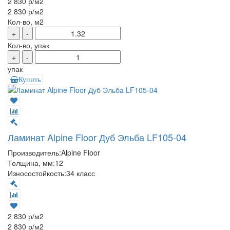
2 830 р
/м2
2 830 р
/м2
Кол-во, м2
+
-
Кол-во, упак
+
-
упак
Купить
Ламинат Alpine Floor Дуб Эльба LF105-04
Производитель:
Alpine Floor
Толщина, мм:
12
Износостойкость:
34 класс
2 830 р
/м2
2 830 р
/м2