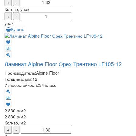
+
-
Кол-во, упак
+
-
упак
Купить
Ламинат Alpine Floor Орех Трентино LF105-12
Производитель:
Alpine Floor
Толщина, мм:
12
Износостойкость:
34 класс
2 830 р
/м2
2 830 р
/м2
Кол-во, м2
+
-