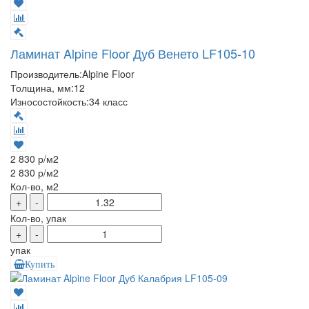
Ламинат Alpine Floor Дуб Венето LF105-10
Производитель:
Alpine Floor
Толщина, мм:
12
Износостойкость:
34 класс
2 830 р
/м2
2 830 р
/м2
Кол-во, м2
+
-
Кол-во, упак
+
-
упак
Купить