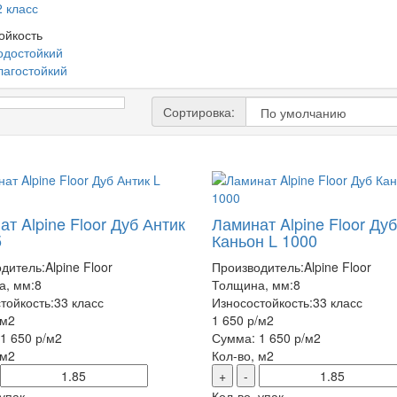
2 класс
ойкость
одостойкий
лагостойкий
Сортировка:
т Alpine Floor Дуб Антик
Ламинат Alpine Floor Дуб
5
Каньон L 1000
дитель:
Alpine Floor
Производитель:
Alpine Floor
а, мм:
8
Толщина, мм:
8
тойкость:
33 класс
Износостойкость:
33 класс
/м2
1 650 р
/м2
1 650 р
/м2
Сумма:
1 650 р
/м2
 м2
Кол-во, м2
+
-
 упак
Кол-во, упак