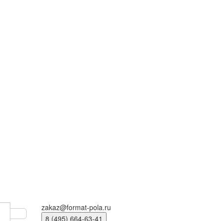
zakaz@format-pola.ru
8 (495) 664-63-41