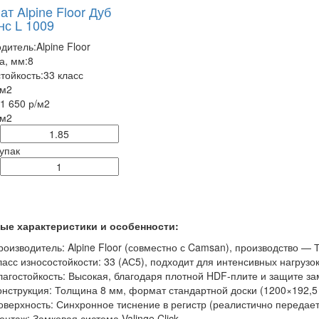
т Alpine Floor Дуб
нс L 1009
дитель:
Alpine Floor
а, мм:
8
тойкость:
33 класс
/м2
1 650 р
/м2
 м2
 упак
ые характеристики и особенности:
роизводитель: Alpine Floor (совместно с Camsan), производство — 
ласс износостойкости: 33 (АС5), подходит для интенсивных нагрузо
лагостойкость: Высокая, благодаря плотной HDF-плите и защите за
онструкция: Толщина 8 мм, формат стандартной доски (1200×192,5 
оверхность: Синхронное тиснение в регистр (реалистично передает
онтаж: Замковая система Valinge Click.