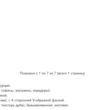
Показано с 1 по 7 из 7 (всего 1 страниц)
Турция.
к (офисы, магазины, коридоры).
мков.
мм), с 4-сторонней V-образной фаской.
 текстуру дуба), брашированная, матовая.