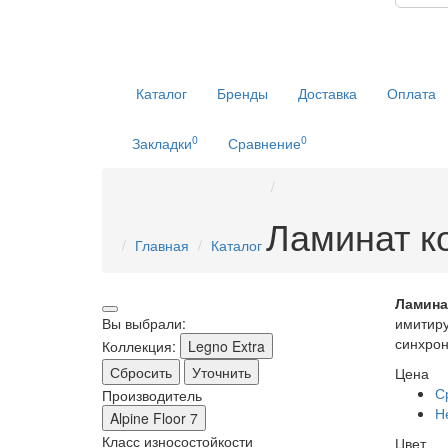
Каталог
Бренды
Доставка
Оплата
0
0
Закладки
Сравнение
Ламинат к
Главная
Каталог
Ламинат
Вы выбрали:
имитиру
синхрон
Коллекция:
Legno Extra
Сбросить
Уточнить
Цена
С
Производитель
Н
Alpine Floor
7
Класс износостойкости
Цвет