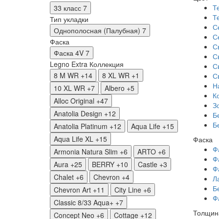
Т
33 класс
7
Т
Тип укладки
С
Однополосная (Палубная)
7
С
Фаска
С
Фаска 4V
7
С
Legno Extra
Коллекция
С
8 M WR
+14
8 XL WR
+1
С
Н
10 XL WR
+7
Albero
+5
К
Alloc Original
+47
З
Anatolia Design
+12
Б
Б
Anatolia Platinum
+12
Aqua Life
+15
Aqua Life XL
+15
Фаска
Ф
Armonia Natura Slim
+6
ARTO
+6
Ф
Aura
+25
BERRY
+10
Castle
+3
Ф
Chalet
+6
Chevron
+4
Л
Б
Chevron Art
+11
City Line
+6
Ф
Classic 8/33 Aqua+
+7
Толщин
Concept Neo
+6
Cottage
+12