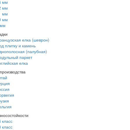
4 мм
2 мм
1 мм
0 мм
 мм
адки
ранцузская елка (шеврон)
од плитку и камень
днополосная (палубная)
одульный паркет
нглийская елка
производства
итай
урция
оссия
орвегия
рузия
ельгия
зносостойкости
4 класс
3 класс