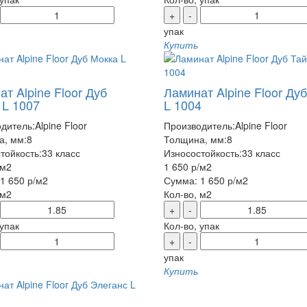
+
-
упак
Купить
т Alpine Floor Дуб
Ламинат Alpine Floor Дуб
 L 1007
L 1004
дитель:
Alpine Floor
Производитель:
Alpine Floor
а, мм:
8
Толщина, мм:
8
тойкость:
33 класс
Износостойкость:
33 класс
/м2
1 650 р
/м2
1 650 р
/м2
Сумма:
1 650 р
/м2
 м2
Кол-во, м2
+
-
 упак
Кол-во, упак
+
-
упак
Купить