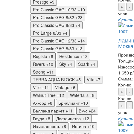
Prestige
+9
+
-
Pro Classic GAG 10/33
+10
упак
Pro Classic GAG 8/32
+23
Купить
Pro Classic GAG 8/33
+4
Pro Large 8/33
+4
Ламина
Prо Classic GAG 12/33
+14
Мокка
Prо Classic GAG 8/33
+13
Произво
Regista
+8
Residence
+13
Толщин
Rivers
+10
Sky
+4
Spark
+4
Износос
Strong
+11
1 650 р
Сумма:
TERRA AQUA BLOCK
+5
Villa
+7
Кол-во,
Ville
+11
Vintage
+6
+
-
Walnut Tree
+12
Waterfalls
+8
Кол-во,
Аккорд
+8
Бриллиант
+10
+
-
Валланд паркет
+11
Вкус
+24
упак
Купить
Гауди
+8
Достоинство
+12
Изысканность
+8
Истина
+10