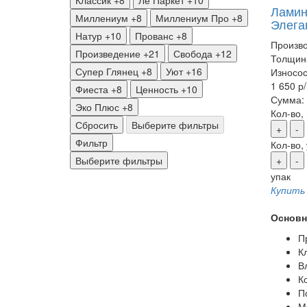
Классик
+8
Ле Паркет
+10
Ламина
Миллениум
+8
Миллениум Про
+8
Элега
Натур
+10
Прованс
+8
Произво
Произведение
+21
Свобода
+12
Толщин
Супер Глянец
+8
Уют
+16
Износос
1 650 р
Фиеста
+8
Ценность
+10
Сумма:
Эко Плюс
+8
Кол-во,
Сбросить
Выберите фильтры
+
-
Фильтр
Кол-во,
Выберите фильтры
+
-
упак
Купить
Основн
П
К
В
К
П
М