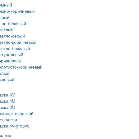
емный
емно-коричневый
ерый
еро-бежевый
ветлый
ветло-серый
ветло-коричневый
ветло-бежевый
атуральный
оричневый
олотисто-коричневый
елый
ежевый
аска 4V
аска 4U
аска 2U
аминат с фаской
ез фаски
аска 4v-groove
а, мм