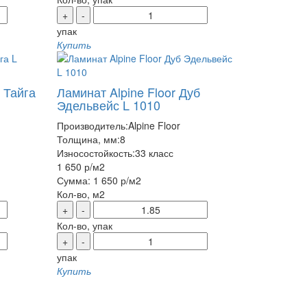
+
-
упак
Купить
 Тайга
Ламинат Alpine Floor Дуб
Эдельвейс L 1010
Производитель:
Alpine Floor
Толщина, мм:
8
Износостойкость:
33 класс
1 650 р
/м2
Сумма:
1 650 р
/м2
Кол-во, м2
+
-
Кол-во, упак
+
-
упак
Купить