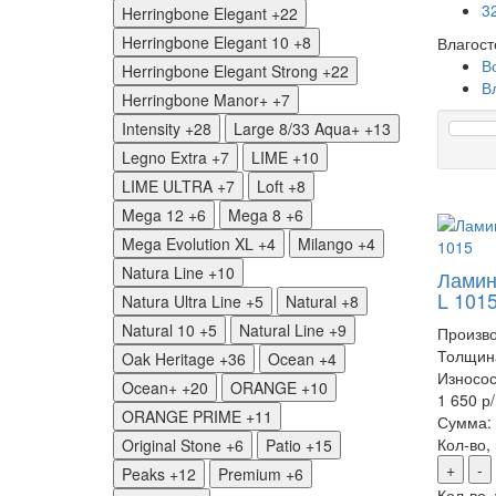
3
Herringbone Elegant
+22
Herringbone Elegant 10
+8
Влагост
В
Herringbone Elegant Strong
+22
В
Herringbone Manor+
+7
Intensity
+28
Large 8/33 Aqua+
+13
Legno Extra
+7
LIME
+10
LIME ULTRA
+7
Loft
+8
Mega 12
+6
Mega 8
+6
Mega Evolution XL
+4
Milango
+4
Natura Line
+10
Ламина
L 101
Natura Ultra Line
+5
Natural
+8
Natural 10
+5
Natural Line
+9
Произво
Толщин
Oak Heritage
+36
Ocean
+4
Износос
Ocean+
+20
ORANGE
+10
1 650 р
ORANGE PRIME
+11
Сумма:
Кол-во,
Original Stone
+6
Patio
+15
+
-
Peaks
+12
Premium
+6
Кол-во,