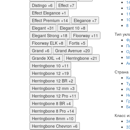
1
Distingo
+6
Effect
+7
1
Effect Elegance
+1
1
1
Effect Premium
+14
Elegance
+7
8
Elegant
+31
Elegant 10
+8
Тип укл
Elegant Strong
+18
Floorway
+11
Ф
Floorway ELK
+8
Fortis
+5
П
Grand
+6
Grand Avenue
+20
О
М
Grande XXL
+4
Herringbone
+21
А
Herringbone 10
+11
Страна 
Herringbone 12
+19
К
Herringbone 12 BR
+2
Т
Herringbone 12 mm
+3
Р
Н
Herringbone 12 Pro
+11
Г
Herringbone 8 BR
+4
Б
Herringbone 8 Pro
+14
Класс и
Herringbone 8mm
+10
3
Herringbone Chevron
+6
3