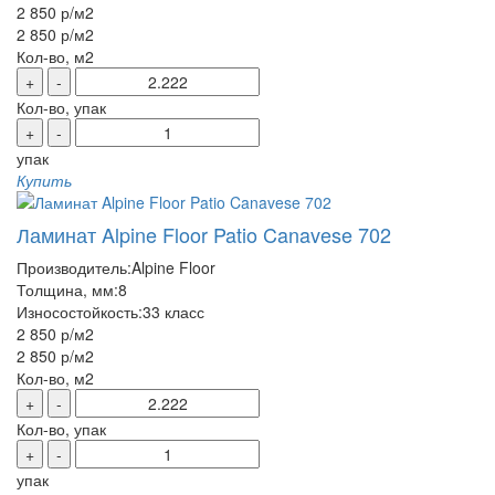
2 850 р
/м2
2 850 р
/м2
Кол-во, м2
+
-
Кол-во, упак
+
-
упак
Купить
Ламинат Alpine Floor Patio Canavese 702
Производитель:
Alpine Floor
Толщина, мм:
8
Износостойкость:
33 класс
2 850 р
/м2
2 850 р
/м2
Кол-во, м2
+
-
Кол-во, упак
+
-
упак