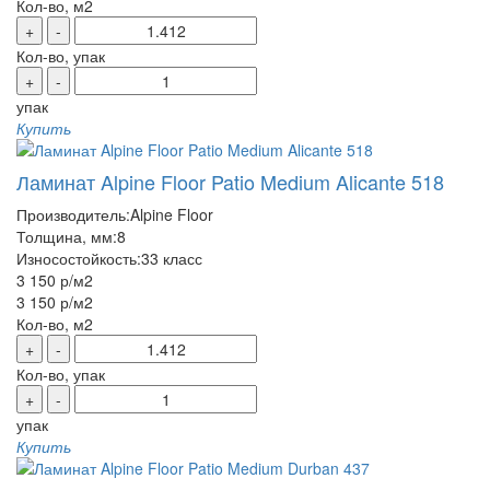
Кол-во, м2
+
-
Кол-во, упак
+
-
упак
Купить
Ламинат Alpine Floor Patio Medium Alicante 518
Производитель:
Alpine Floor
Толщина, мм:
8
Износостойкость:
33 класс
3 150 р
/м2
3 150 р
/м2
Кол-во, м2
+
-
Кол-во, упак
+
-
упак
Купить