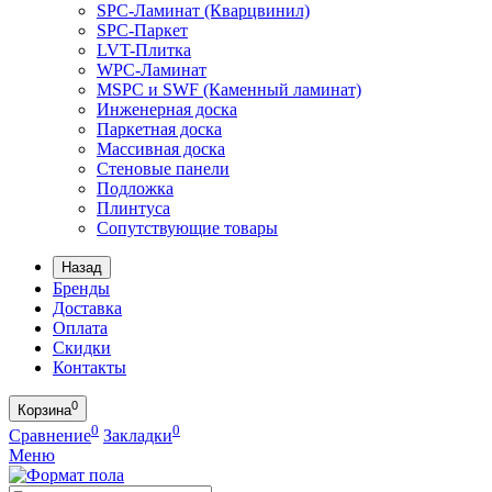
SPC-Ламинат (Кварцвинил)
SPC-Паркет
LVT-Плитка
WPC-Ламинат
MSPC и SWF (Каменный ламинат)
Инженерная доска
Паркетная доска
Массивная доска
Стеновые панели
Подложка
Плинтуса
Сопутствующие товары
Назад
Бренды
Доставка
Оплата
Скидки
Контакты
0
Корзина
0
0
Сравнение
Закладки
Меню