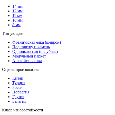
14 мм
12 мм
11 мм
10 мм
8 мм
Тип укладки
Французская елка (шеврон)
Под плитку и камень
Однополосная (палубная)
Модульный паркет
Английская елка
Страна производства
Китай
Турция
Россия
Норвегия
Грузия
Бельгия
Класс износостойкости