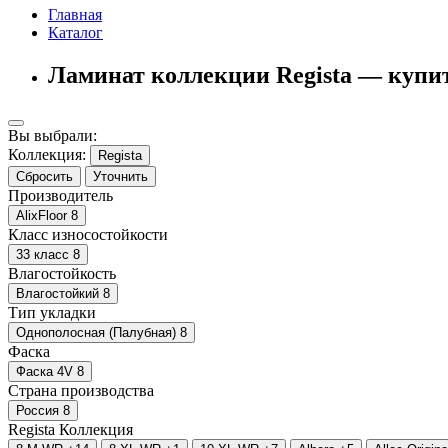
Главная
Каталог
Ламинат коллекции Regista — купи
Вы выбрали:
Коллекция:
Regista
Сбросить
Уточнить
Производитель
AlixFloor
8
Класс износостойкости
33 класс
8
Влагостойкость
Влагостойкий
8
Тип укладки
Однополосная (Палубная)
8
Фаска
Фаска 4V
8
Страна производства
Россия
8
Regista
Коллекция