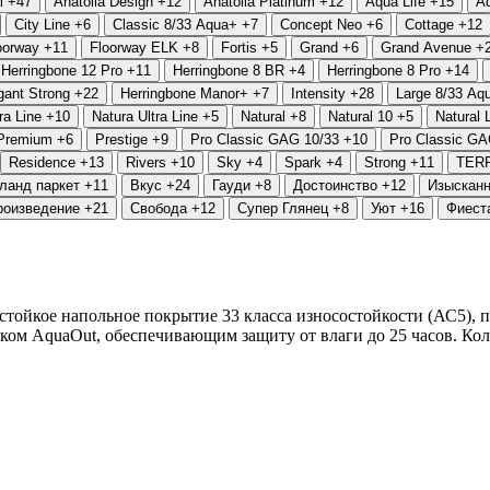
l
+47
Anatolia Design
+12
Anatolia Platinum
+12
Aqua Life
+15
Aq
City Line
+6
Classic 8/33 Aqua+
+7
Concept Neo
+6
Cottage
+12
oorway
+11
Floorway ELK
+8
Fortis
+5
Grand
+6
Grand Avenue
+
Herringbone 12 Pro
+11
Herringbone 8 BR
+4
Herringbone 8 Pro
+14
gant Strong
+22
Herringbone Manor+
+7
Intensity
+28
Large 8/33 Aq
ra Line
+10
Natura Ultra Line
+5
Natural
+8
Natural 10
+5
Natural 
Premium
+6
Prestige
+9
Pro Classic GAG 10/33
+10
Pro Classic GA
Residence
+13
Rivers
+10
Sky
+4
Spark
+4
Strong
+11
TER
ланд паркет
+11
Вкус
+24
Гауди
+8
Достоинство
+12
Изысканн
роизведение
+21
Свобода
+12
Супер Глянец
+8
Уют
+16
Фиест
стойкое напольное покрытие 33 класса износостойкости (АС5),
ком AquaOut, обеспечивающим защиту от влаги до 25 часов. Ко