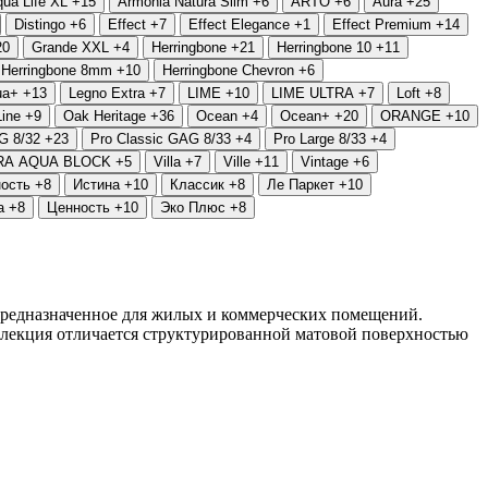
ua Life XL
+15
Armonia Natura Slim
+6
ARTO
+6
Aura
+25
Distingo
+6
Effect
+7
Effect Elegance
+1
Effect Premium
+14
20
Grande XXL
+4
Herringbone
+21
Herringbone 10
+11
Herringbone 8mm
+10
Herringbone Chevron
+6
ua+
+13
Legno Extra
+7
LIME
+10
LIME ULTRA
+7
Loft
+8
Line
+9
Oak Heritage
+36
Ocean
+4
Ocean+
+20
ORANGE
+10
G 8/32
+23
Pro Classic GAG 8/33
+4
Pro Large 8/33
+4
RA AQUA BLOCK
+5
Villa
+7
Ville
+11
Vintage
+6
ость
+8
Истина
+10
Классик
+8
Ле Паркет
+10
а
+8
Ценность
+10
Эко Плюс
+8
 предназначенное для жилых и коммерческих помещений.
ллекция отличается структурированной матовой поверхностью