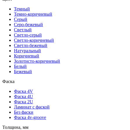
Темный
Темно-коричневый
Серый
Серо-бежевый
Светлый
Светло-серый
Светло-коричневый
Светло-бежевый
Натуральный
Коричневый
Золотисто-коричневый
Белый
Бежевый
Фаска
Фаска 4V
Фаска 4U
Фаска 2U
Ламинат с фаской
Без фаски
Фаска 4v-groove
Толщина, мм