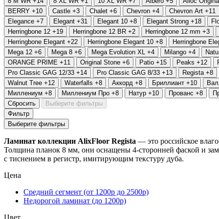
8 M WR
+14
8 XL WR
+1
10 XL WR
+7
Albero
+5
Alloc Origina
BERRY
+10
Castle
+3
Chalet
+6
Chevron
+4
Chevron Art
+11
Elegance
+7
Elegant
+31
Elegant 10
+8
Elegant Strong
+18
Fl
Herringbone 12
+19
Herringbone 12 BR
+2
Herringbone 12 mm
+3
Herringbone Elegant
+22
Herringbone Elegant 10
+8
Herringbone Ele
Mega 12
+6
Mega 8
+6
Mega Evolution XL
+4
Milango
+4
Natu
ORANGE PRIME
+11
Original Stone
+6
Patio
+15
Peaks
+12
Prо Classic GAG 12/33
+14
Prо Classic GAG 8/33
+13
Regista
+8
Walnut Tree
+12
Waterfalls
+8
Аккорд
+8
Бриллиант
+10
Вал
Миллениум
+8
Миллениум Про
+8
Натур
+10
Прованс
+8
П
Сбросить
Выберите фильтры
Фильтр
Выберите фильтры
Ламинат коллекции AlixFloor Regista
— это российское влаго
Толщина планок 8 мм, они оснащены 4-сторонней фаской и зам
с тиснением в регистр, имитирующим текстуру дуба.
Цена
Средний сегмент (от 1200р до 2500р)
Недорогой ламинат (до 1200р)
Цвет