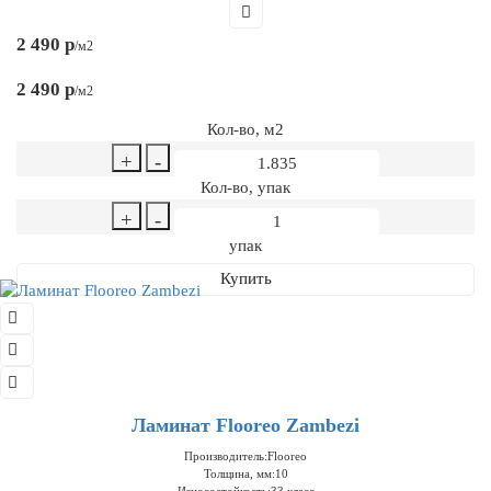
2 490 р
/м2
2 490 р
/м2
Кол-во, м2
+
-
Кол-во, упак
+
-
упак
Купить
Ламинат Flooreo Zambezi
Производитель:
Flooreo
Толщина, мм:
10
Износостойкость:
33 класс