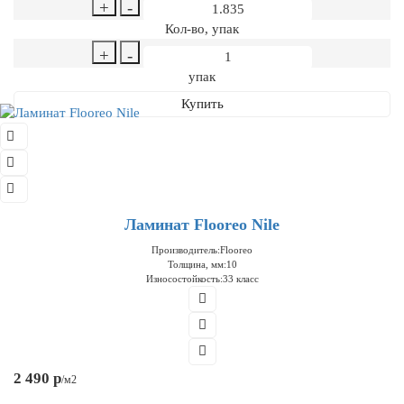
+
-
Кол-во, упак
+
-
упак
Купить
Ламинат Flooreo Nile
Производитель:
Flooreo
Толщина, мм:
10
Износостойкость:
33 класс
2 490 р
/м2