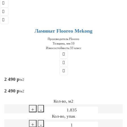
Ламинат Flooreo Mekong
Производитель:
Flooreo
Толщина, мм:
10
Износостойкость:
33 класс
2 490 р
/м2
2 490 р
/м2
Кол-во, м2
+
-
Кол-во, упак
+
-