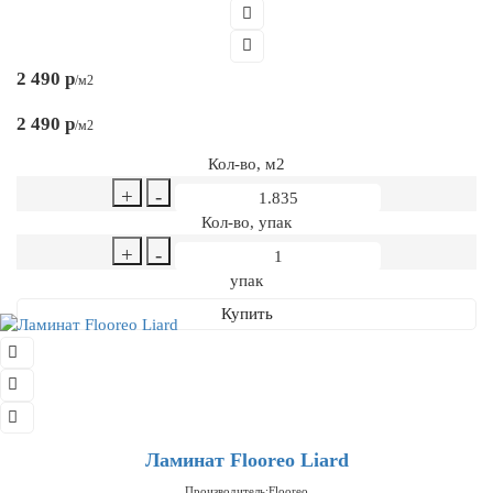
2 490 р
/м2
2 490 р
/м2
Кол-во, м2
+
-
Кол-во, упак
+
-
упак
Купить
Ламинат Flooreo Liard
Производитель:
Flooreo