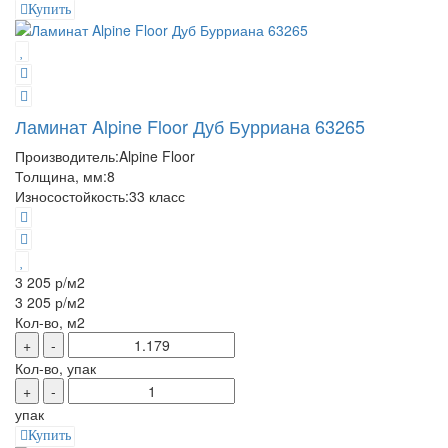
Купить
Ламинат Alpine Floor Дуб Бурриана 63265
Производитель:
Alpine Floor
Толщина, мм:
8
Износостойкость:
33 класс
3 205 р
/м2
3 205 р
/м2
Кол-во, м2
+
-
Кол-во, упак
+
-
упак
Купить