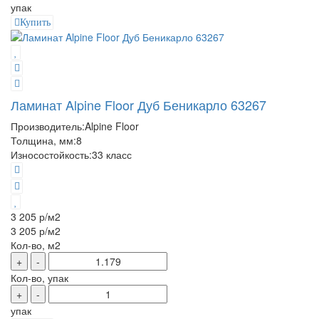
упак
Купить
Ламинат Alpine Floor Дуб Беникарло 63267
Производитель:
Alpine Floor
Толщина, мм:
8
Износостойкость:
33 класс
3 205 р
/м2
3 205 р
/м2
Кол-во, м2
+
-
Кол-во, упак
+
-
упак